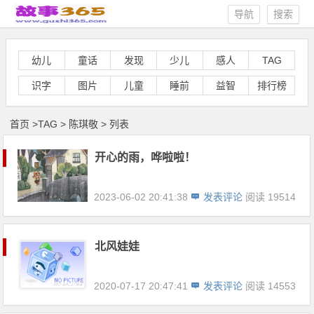
导航
搜索
幼儿
童话
发现
少儿
感人
TAG
识字
图片
儿童
睡前
益智
排行榜
首页
>
TAG
>
陈琪敬 > 列表
开心的雨，哗啦啦！
2023-06-02 20:41:38
发表评论
阅读 19514
北风娃娃
2020-07-17 20:47:41
发表评论
阅读 14553