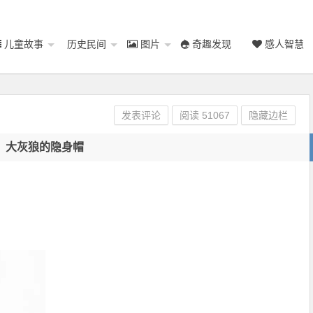
儿童故事
历史民间
图片
奇趣发现
感人智慧
发表评论
阅读
51067
隐藏边栏
大灰狼的隐身帽