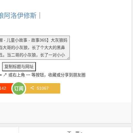
狼阿洛伊修斯
｜
≡
↗
或右上角
┅
等按钮，收藏或分享到朋友圈
142
51067
订阅