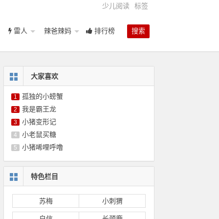
少儿阅读
标签
雷人
辣爸辣妈
排行榜
搜索
大家喜欢
孤独的小螃蟹
1
我是霸王龙
2
小猪变形记
3
小老鼠买糖
4
小猪唏哩呼噜
5
特色栏目
苏梅
小刺猬
自信
长颈鹿