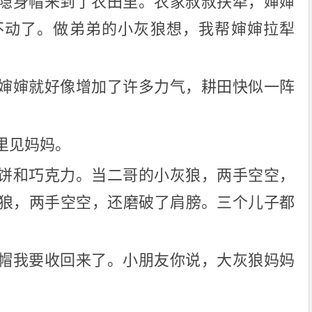
隐身帽来到了农田里。农家叔叔扶犁，婶婶
不动了。做弟弟的小灰狼想，我帮婶婶拉犁
婶婶就好像增加了许多力气，耕田快似一阵
里见妈妈。
饼和巧克力。当二哥的小灰狼，两手空空，
狼，两手空空，还磨破了肩膀。三个儿子都
帽我要收回来了。小朋友你说，大灰狼妈妈