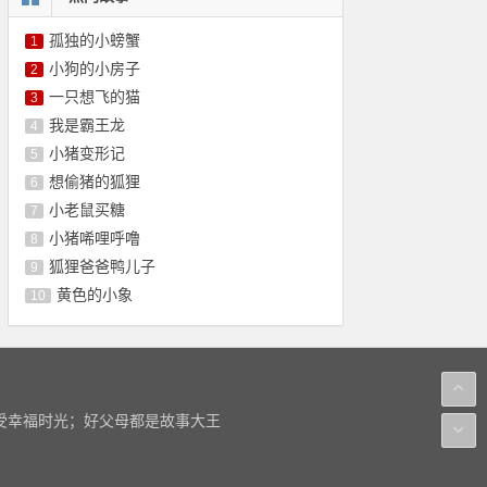
孤独的小螃蟹
1
小狗的小房子
2
一只想飞的猫
3
我是霸王龙
4
小猪变形记
5
想偷猪的狐狸
6
小老鼠买糖
7
小猪唏哩呼噜
8
狐狸爸爸鸭儿子
9
黄色的小象
10
感受幸福时光；好父母都是故事大王