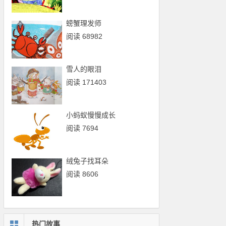
螃蟹理发师
阅读 68982
雪人的眼泪
阅读 171403
小蚂蚁慢慢成长
阅读 7694
绒兔子找耳朵
阅读 8606
热门故事