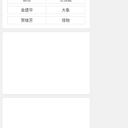
金建华
大象
贺维芳
怪物