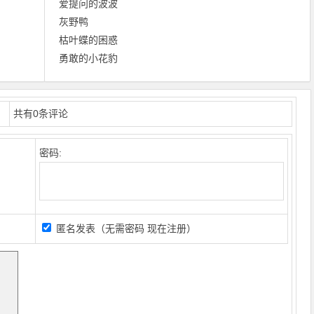
爱提问的波波
灰野鸭
枯叶蝶的困惑
勇敢的小花豹
共有
0
条评论
密码:
匿名发表（无需密码
现在注册
）