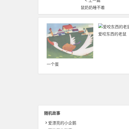
< 上一篇
鼠奶奶睡不着
爱咬东西的老鼠
一个蛋
随机故事
爱漂亮的小企鹅