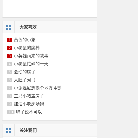
大家喜欢
黄色的小象
1
小老鼠的魔棒
2
小英雄雨来的故事
3
小老鼠忙碌的一天
4
会动的房子
5
大肚子河马
6
小兔温尼想换个地方睡觉
7
三只小猪盖房子
8
加油小老虎汤姆
9
鸭子说不可以
10
关注我们