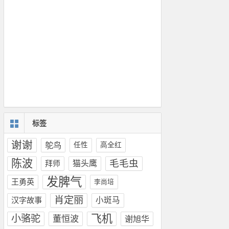
标签
谢谢
鸵鸟
任性
高全红
陈波
毛毛虫
拜师
猫头鹰
发脾气
王勇英
李尚培
肖定丽
汉字故事
小斑马
飞机
小骆驼
董恒波
谢旭华