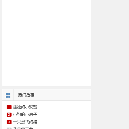
热门故事
孤独的小螃蟹
1
小狗的小房子
2
一只想飞的猫
3