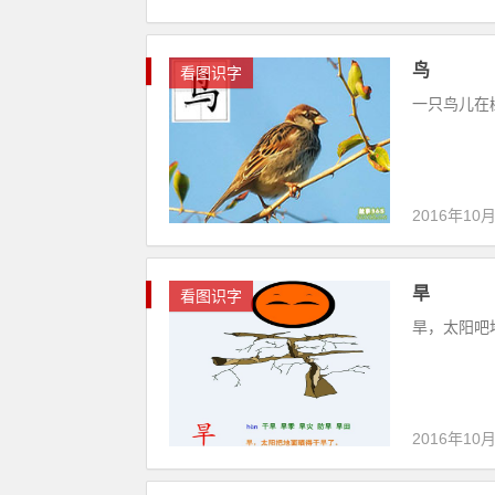
鸟
看图识字
一只鸟儿在树
2016年10
旱
看图识字
旱，太阳吧地
2016年10