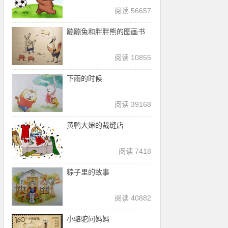
阅读 56657
蹦蹦兔和胖胖熊的图画书
阅读 10855
下雨的时候
阅读 39168
黄鸭大婶的裁缝店
阅读 7418
粽子里的故事
阅读 40882
小骆驼问妈妈