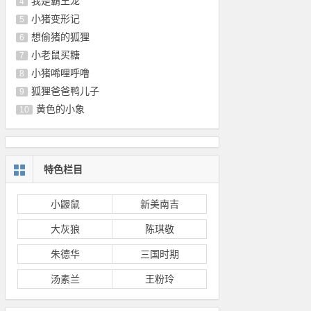
我是霸王龙
4
小猪变形记
5
想偷猪的狐狸
6
小老鼠买糖
7
小猪唏哩呼噜
8
狐狸爸爸鸭儿子
9
黄色的小象
10
特色栏目
小鼹鼠
新美南吉
大灰狼
陈琪敬
朱德华
三国时期
汤素兰
王粉玲