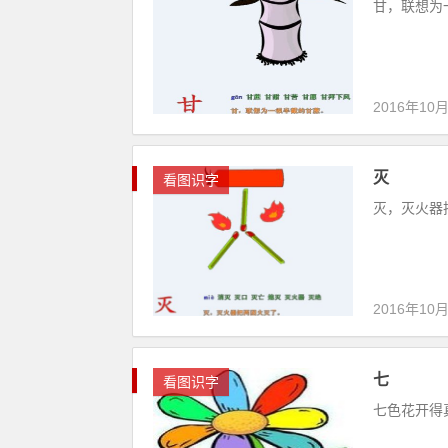
甘，联想为一根
2016年10
灭
看图识字
灭，灭火器把
2016年10
七
看图识字
七色花开得真