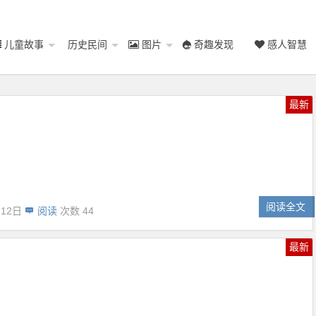
儿童故事
历史民间
图片
奇趣发现
感人智慧
最新
阅读全文
月12日
阅读
次数 44
最新