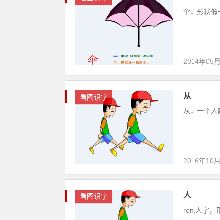
伞，形状像一
2014年05
从
看图识字
从，一个人跟
2016年10
人
看图识字
ren,人字，