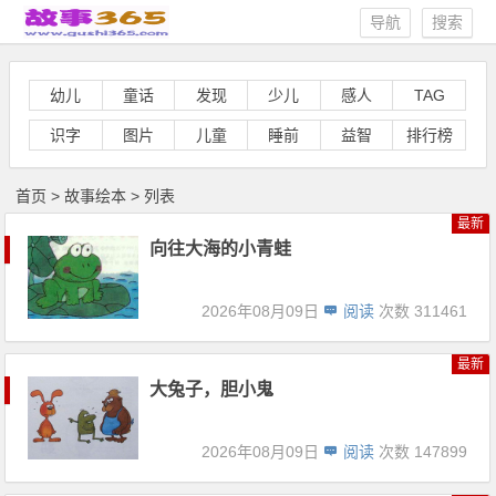
导航
搜索
幼儿
童话
发现
少儿
感人
TAG
识字
图片
儿童
睡前
益智
排行榜
首页
>
故事绘本
> 列表
最新
向往大海的小青蛙
2026年08月09日
阅读
次数 311461
最新
大兔子，胆小鬼
2026年08月09日
阅读
次数 147899