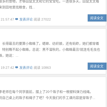
很多的食物，才够田鼠太太和它的宝宝吃。一连很多天，田鼠太太每
到田地里找粮食，找...
阅读全文
 21:57:47
发表评论
阅读 27022
，长得最丑的要算小蜘蛛了。蟋蟀、纺织娘，还有蚂蚱，她们都穿着
，特别瞧不起小蜘蛛，总说：黑不溜秋的，小蜘蛛最丑!就连毛毛虫也
，她说：...
阅读全文
 19:27:42
发表评论
阅读 10863
李老师在每个同学面前，摆上了20个珠子和一根塑料弹力线绳。
到自己桌上的珠子和绳子了吧？今天我们的手工课内容是穿珠子...