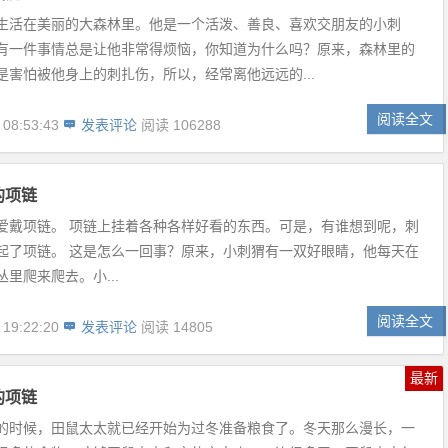
生活在美丽的大森林里。他是一个活泼、善良、喜欢交朋友的小刺
有一件事情总是让他非常得烦恼，你知道为什么吗？原来，森林里的
是害怕被他身上的刺扎伤，所以，经常离他远远的...
阅读全文
 08:53:43
发表评论
阅读 106288
的项链
爱戴项链。 项链上挂着各种各样好看的东西。可是，有谁想到呢，刺
起了项链。 这是怎么一回事？原来，小刺猬有一双好眼睛，他每天在
里爬来爬去。小...
阅读全文
 19:22:20
发表评论
阅读 14805
最新
的项链
的时候，田鼠太太就已经开始为过冬准备粮食了。冬天那么漫长，一