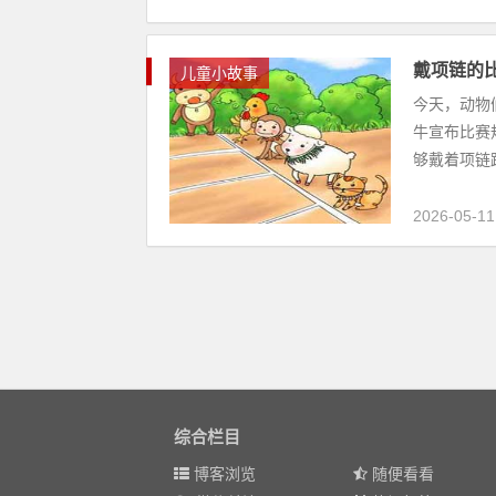
戴项链的
儿童小故事
今天，动物
牛宣布比赛
够戴着项链跑
2026-05-11
综合栏目
博客浏览
随便看看