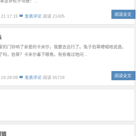
拿这条松子项链！...
阅读全文
 21:17:15
发表评论
阅读 21405
珠
家的门铃响了亲爱的卡米尔，我要去远行了。兔子伯蒂哽咽地说道。
了吗，伯蒂？卡米尔垂下眼角，有些难过地问...
阅读全文
 19:28:09
发表评论
阅读 55718
项链