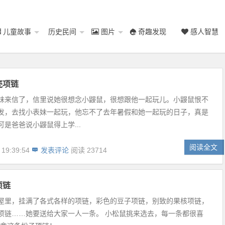
儿童故事
历史民间
图片
奇趣发现
感人智慧
壳项链
妹来信了，信里说她很想念小鼹鼠，很想跟他一起玩儿。小鼹鼠恨不
发，去找小表妹一起玩，他忘不了去年暑假和她一起玩的日子，真是
是爸爸说小鼹鼠得上学...
阅读全文
 19:39:54
发表评论
阅读 23714
项链
屋里，挂满了各式各样的项链，彩色的豆子项链，别致的果核项链，
项链……她要送给大家一人一条。 小松鼠挑来选去，每一条都很喜