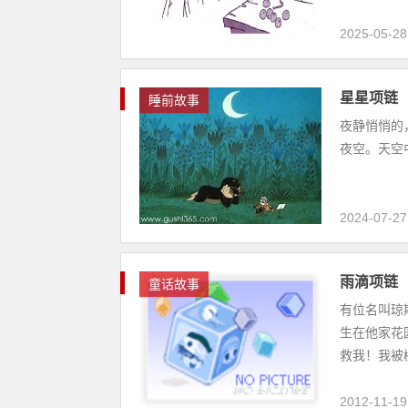
2025-05-28
星星项链
睡前故事
夜静悄悄的
夜空。天空
2024-07-27
雨滴项链
童话故事
有位名叫琼
生在他家花
救我！我被树
2012-11-19