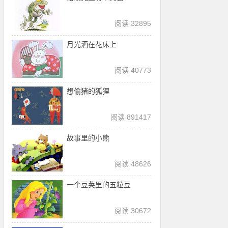
阅读 32895
月光洒在花床上
阅读 40773
想偷猪的狐狸
阅读 891417
故事里的小熊
阅读 48626
一个豆荚里的五粒豆
阅读 30672