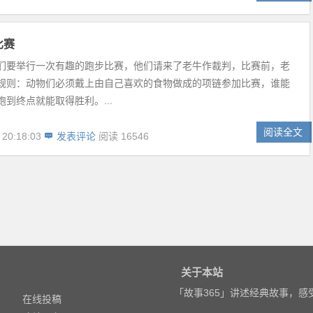
比赛
们要举行一次有趣的跑步比赛，他们请来了老牛作裁判，比赛前，老
规则：动物们必须戴上由自己喜欢的食物做成的项链参加比赛，谁能
到终点就能取得胜利。...
阅读全文
 20:18:03
发表评论
阅读 16546
关于本站
「故事365」讲述经典故事，
在线投稿