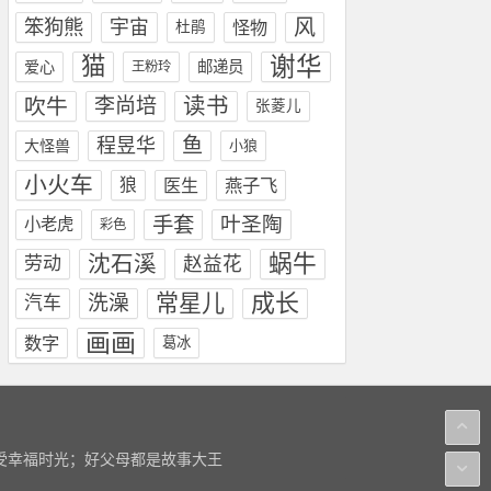
笨狗熊
风
宇宙
怪物
杜鹃
猫
谢华
爱心
邮递员
王粉玲
读书
吹牛
李尚培
张菱儿
鱼
程昱华
大怪兽
小狼
小火车
狼
医生
燕子飞
手套
叶圣陶
小老虎
彩色
蜗牛
沈石溪
劳动
赵益花
成长
常星儿
洗澡
汽车
画画
数字
葛冰
感受幸福时光；好父母都是故事大王