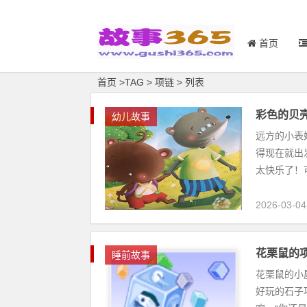
首页
首页
>
TAG
>
项链 > 列表
彩色的贝
幼儿故事
远方的小表
得现在就出
太快乐了！可
2026-03-04
花栗鼠的
睡前故事
花栗鼠的小
好玩的石子