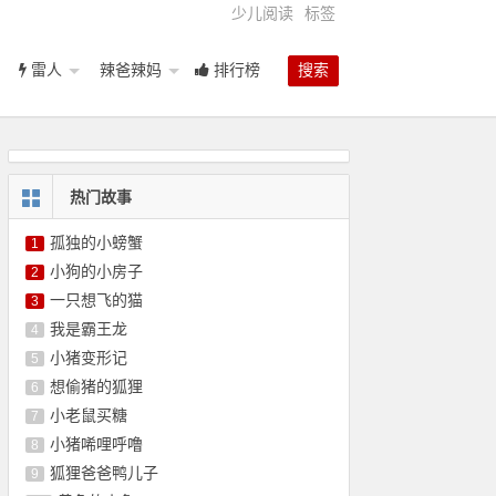
少儿阅读
标签
雷人
辣爸辣妈
排行榜
搜索
热门故事
孤独的小螃蟹
1
小狗的小房子
2
一只想飞的猫
3
我是霸王龙
4
小猪变形记
5
想偷猪的狐狸
6
小老鼠买糖
7
小猪唏哩呼噜
8
狐狸爸爸鸭儿子
9