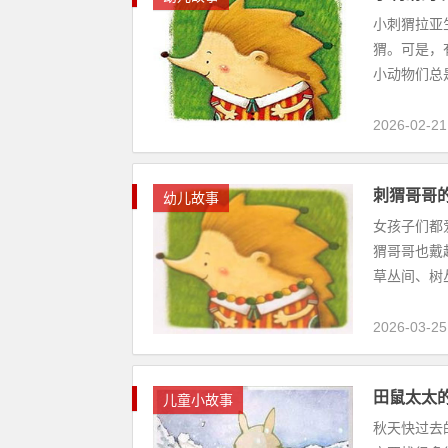
小刺猬拉亚
猬。可是，
小动物们总
2026-02-21
刺猬哥哥
幼儿故事
女孩子们都
猬哥哥也戴
草丛间、树丛
2026-03-25
田鼠太太
儿童小故事
秋天快过去