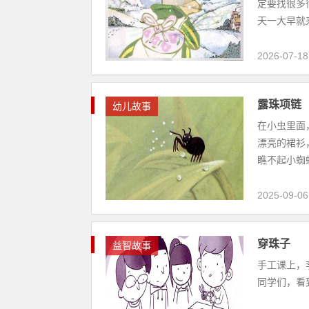
定要找很多
天一大早就来
2026-07-18
露珠项链
幼儿故事
在小虫里面
漂亮的裙衫
瞧不起小蜘蛛
2025-09-06
穿珠子
益智故事
手工课上，
同学们，看