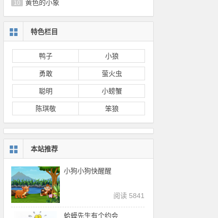
黄色的小象
10
特色栏目
鸭子
小狼
勇敢
萤火虫
聪明
小螃蟹
陈琪敬
笨狼
本站推荐
小狗小狗快醒醒
阅读 5841
蛤蟆先生有个约会