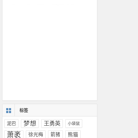
标签
梦想
王勇英
泥巴
小袋鼠
萧袤
徐光梅
箭猪
熊猫