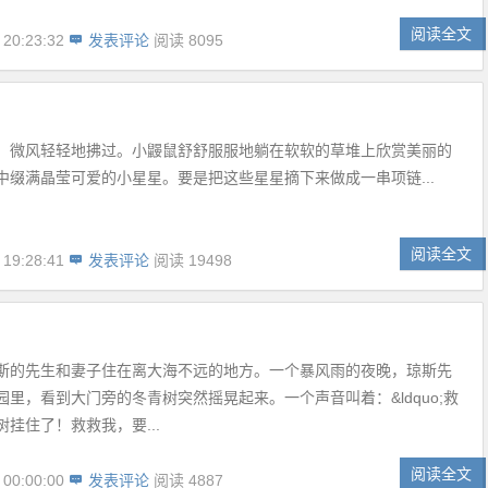
阅读全文
 20:23:32
发表评论
阅读 8095
，微风轻轻地拂过。小鼹鼠舒舒服服地躺在软软的草堆上欣赏美丽的
中缀满晶莹可爱的小星星。要是把这些星星摘下来做成一串项链...
阅读全文
 19:28:41
发表评论
阅读 19498
斯的先生和妻子住在离大海不远的地方。一个暴风雨的夜晚，琼斯先
园里，看到大门旁的冬青树突然摇晃起来。一个声音叫着：&ldquo;救
挂住了！救救我，要...
阅读全文
 00:00:00
发表评论
阅读 4887