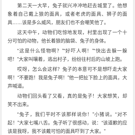
第二天一大早，兔子就兴冲冲地赶去城里了。他想
象着自己戴上狼的面具，或者老虎的面具、狮子的面
具……该是多么威风，朋友们也不会嘲笑他了。
这天中午，动物们吃惊地发现，村里出现了一个十
分可怕的动物，他长着狼的脑袋、兔子的身体。
“这是什么怪物啊？”“好吓人啊！”“快出去躲一躲
吧！”大家叫嚷着，逃出村子，纷纷往村后的山坡上跑。
哎呀，怎么会这样？兔子的本意可不是想吓走大家
啊！“不要跑！我是兔子啊！”他一把扯下脸上的面具，大
声喊道。
动物们回头看了又看，真的是兔子！大家想笑，却
笑不出来。
“兔子，我们平时不该那样说你！”小猪说。“对不
起！”大家七嘴八舌。兔子听了很感动，说：“该道歉的应
该是我呀，我不该戴可怕的面具吓到了大家。”