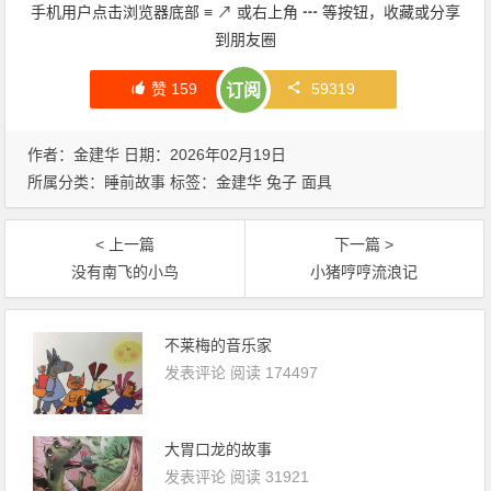
手机用户点击浏览器底部
≡
↗
或右上角
┅
等按钮，收藏或分享
到朋友圈
赞
159
59319
订阅
作者：金建华 日期：2026年02月19日
所属分类：
睡前故事
标签：
金建华
兔子
面具
< 上一篇
下一篇 >
没有南飞的小鸟
小猪哼哼流浪记
不莱梅的音乐家
发表评论
阅读 174497
大胃口龙的故事
发表评论
阅读 31921