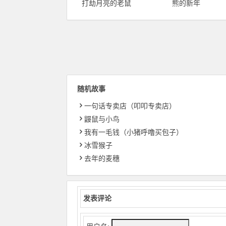
打劫月亮的老鼠
熊的新年
随机故事
一句话专卖店（叩叩专卖店）
鼹鼠与小鸟
我有一毛钱（小猪呼噜买包子）
冰雪猴子
去年的麦穗
发表评论