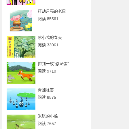
打劫月亮的老鼠
阅读 85561
冰小鸭的春天
阅读 33061
挖到一枚“恐龙蛋”
阅读 9710
青蛙除害
阅读 8575
米琪的小船
阅读 7657