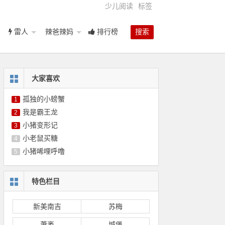
少儿阅读
标签
雷人
辣爸辣妈
排行榜
搜索
大家喜欢
孤独的小螃蟹
1
我是霸王龙
2
小猪变形记
3
小老鼠买糖
4
小猪唏哩呼噜
5
特色栏目
新美南吉
苏梅
萧袤
城堡