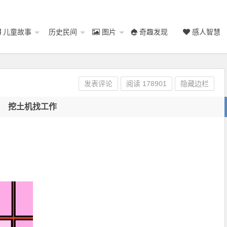
儿童故事
历史民间
图片
奇趣发现
感人智慧
发表评论
阅读
178901
隐藏边栏
挖土机找工作