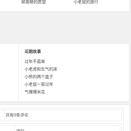
邮差鲸的愿望
小老鼠的旅行
近期故事
过年不孤单
小老虎和生气的床
小熊的两个盒子
小老鼠一家过年
气爆爆米花
共有
0
条评论