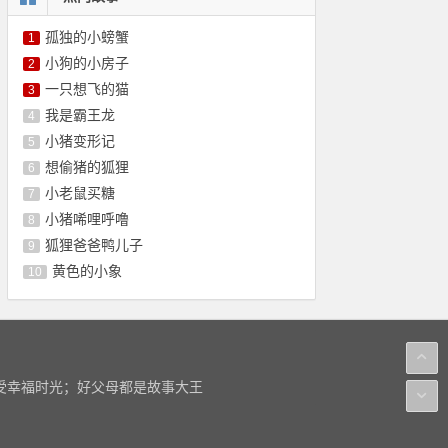
孤独的小螃蟹
1
小狗的小房子
2
一只想飞的猫
3
我是霸王龙
4
小猪变形记
5
想偷猪的狐狸
6
小老鼠买糖
7
小猪唏哩呼噜
8
狐狸爸爸鸭儿子
9
黄色的小象
10
感受幸福时光；好父母都是故事大王