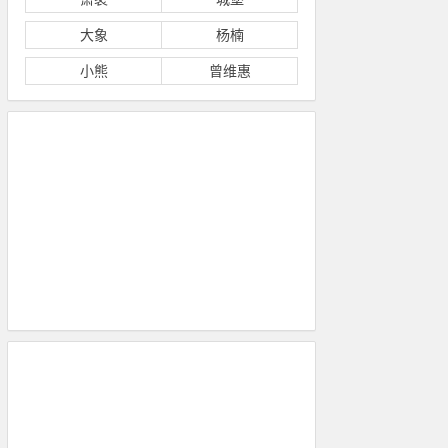
大象
杨楠
小熊
曾维惠