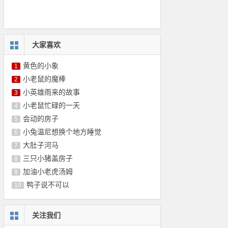
大家喜欢
黄色的小象
1
小老鼠的魔棒
2
小英雄雨来的故事
3
小老鼠忙碌的一天
4
会动的房子
5
小兔温尼想换个地方睡觉
6
大肚子河马
7
三只小猪盖房子
8
加油小老虎汤姆
9
鸭子说不可以
10
关注我们