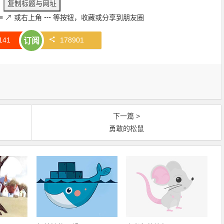
≡
↗
或右上角
┅
等按钮，收藏或分享到朋友圈
141
178901
订阅
下一篇 >
勇敢的松鼠