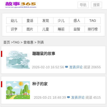
导航
搜索
幼儿
童话
发现
少儿
感人
TAG
识字
图片
儿童
睡前
益智
排行榜
首页
>
TAG
>
曾维惠 > 列表
蹦蹦鼠的故事
2026-02-10 16:52:56
发表评论
阅读 20655
种子的家
2026-03-21 18:48:39
发表评论
阅读 4515