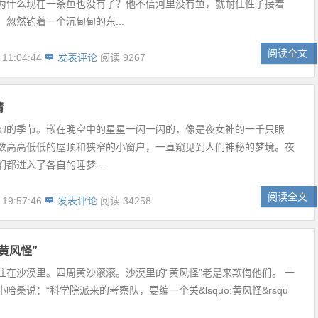
为什么现在一条鱼也没有了？他不信河里没有鱼，就耐住性子接着
忽然钓着一个沉甸甸的东...
阅读全文
 11:04:44
发表评论
阅读 9267
精
幻的季节。嵌在晚空中的星星一闪一闪的，像是夜女神的一千只眼
数高高低低的屋顶和狭窄的小窗户，一直窥见到人们神秘的梦境。夜
都进入了各自的睡梦...
阅读全文
 19:57:46
发表评论
阅读 34258
黄风怪”
住在沙漠里。四周黄沙滚滚。沙漠里的“黄风怪”老是来欺侮他们。 一
哈桑说：“科学院派来的考察队，要编一个关&lsquo;黄风怪&rsqu