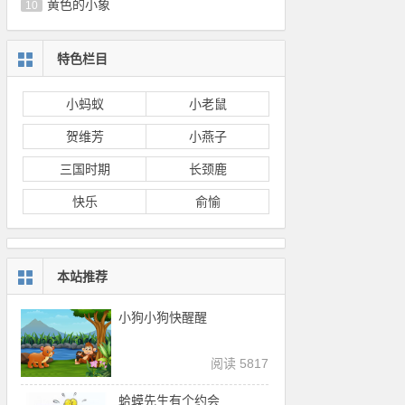
黄色的小象
10
特色栏目
小蚂蚁
小老鼠
贺维芳
小燕子
三国时期
长颈鹿
快乐
俞愉
本站推荐
小狗小狗快醒醒
阅读 5817
蛤蟆先生有个约会