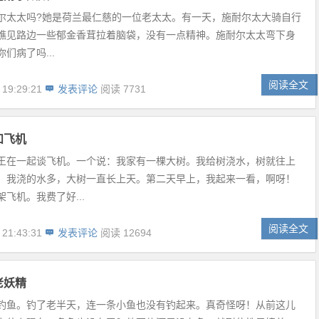
尔太太吗?她是荷兰最仁慈的一位老太太。有一天，施耐尔太大骑自行
瞧见路边一些郁金香茸拉着脑袋，没有一点精神。施耐尔太太弯下身
们病了吗...
阅读全文
 19:29:21
发表评论
阅读 7731
和飞机
王在一起谈飞机。一个说：我家有一棵大树。我给树浇水，树就往上
，我浇的水多，大树一直长上天。第二天早上，我起来一看，啊呀！
飞机。我费了好...
阅读全文
 21:43:31
发表评论
阅读 12694
老妖精
钓鱼。钓了老半天，连一条小鱼也没有钓起来。真奇怪呀！从前这儿