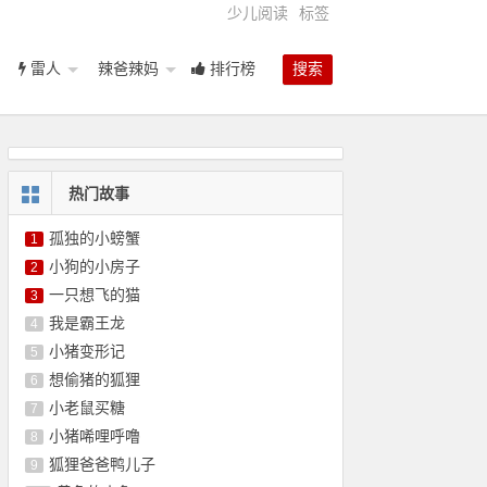
少儿阅读
标签
雷人
辣爸辣妈
排行榜
搜索
热门故事
孤独的小螃蟹
1
小狗的小房子
2
一只想飞的猫
3
我是霸王龙
4
小猪变形记
5
想偷猪的狐狸
6
小老鼠买糖
7
小猪唏哩呼噜
8
狐狸爸爸鸭儿子
9