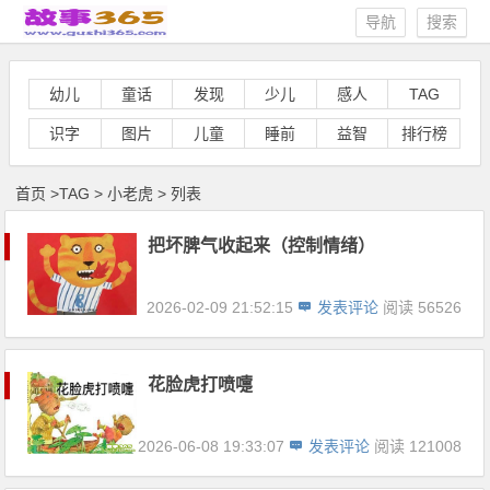
导航
搜索
幼儿
童话
发现
少儿
感人
TAG
识字
图片
儿童
睡前
益智
排行榜
首页
>
TAG
>
小老虎 > 列表
把坏脾气收起来（控制情绪）
2026-02-09 21:52:15
发表评论
阅读 56526
花脸虎打喷嚏
2026-06-08 19:33:07
发表评论
阅读 121008