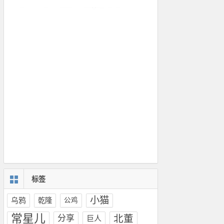
标签
小猫
乌鸦
乾隆
公鸡
常星儿
北董
分享
巨人