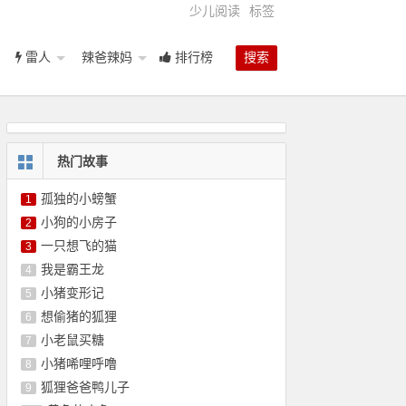
少儿阅读
标签
雷人
辣爸辣妈
排行榜
搜索
热门故事
孤独的小螃蟹
1
小狗的小房子
2
一只想飞的猫
3
我是霸王龙
4
小猪变形记
5
想偷猪的狐狸
6
小老鼠买糖
7
小猪唏哩呼噜
8
狐狸爸爸鸭儿子
9