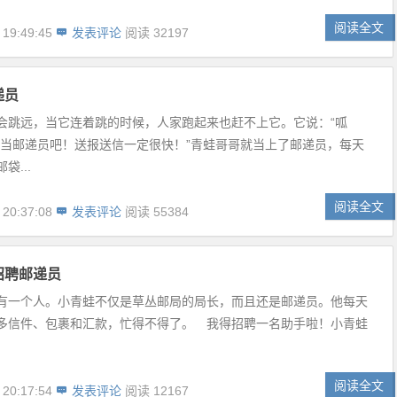
阅读全文
 19:49:45
发表评论
阅读 32197
递员
会跳远，当它连着跳的时候，人家跑起来也赶不上它。它说：“呱
去当邮递员吧！送报送信一定很快！”青蛙哥哥就当上了邮递员，每天
袋...
阅读全文
 20:37:08
发表评论
阅读 55384
招聘邮递员
有一个人。小青蛙不仅是草丛邮局的局长，而且还是邮递员。他每天
多信件、包裹和汇款，忙得不得了。 我得招聘一名助手啦！小青蛙
阅读全文
 20:17:54
发表评论
阅读 12167