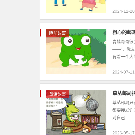
2024-12-20
粗心的邮
睡前故事
青蛙哥哥很
——”，我
背着一个大邮
2024-07-11
草丛邮局
童话故事
草丛邮局只
都要接发许
对自己...
2026-05-17