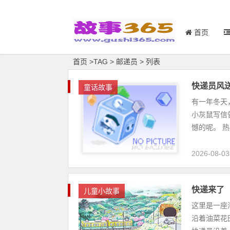
首页
首页
>
TAG
>
邮递员 > 列表
快递员风
童话故事
有一年冬天
小灰鼠写信
憾的呢。 热
2026-08-03
快递来了
儿童小故事
这里是一座
沿着油菜花