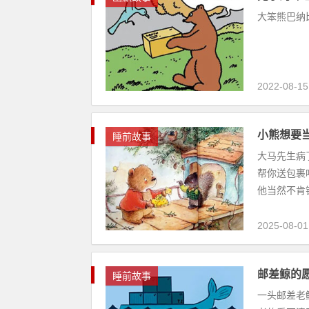
大笨熊巴纳比
2022-08-15
小熊想要
睡前故事
大马先生病
帮你送包裹
他当然不肯错
2025-08-01
邮差鲸的
睡前故事
一头邮差老