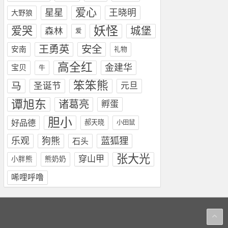
爱心
星星
王晓明
大野狼
妖怪
爱哭
城堡
森林
爱
安全
王勇英
安南
礼物
高全红
金建华
宝贝
牛
笨笨熊
马
圣诞节
元旦
谭旭东
诸葛亮
孵蛋
胆小
好品德
郝天晓
小田鼠
蓝狐狸
乐观
狗熊
石头
张大光
穿山甲
小胖熊
熊奶奶
唏哩呼噜