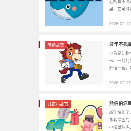
老的看不清
里，它可能
2026-02-17
过年不孤
睡前故事
小马是动物
卡、一封封
开信一看，
2026-02-16
熊伯伯送
儿童小故事
新年快到了
背着绿色的
小松鼠从树上