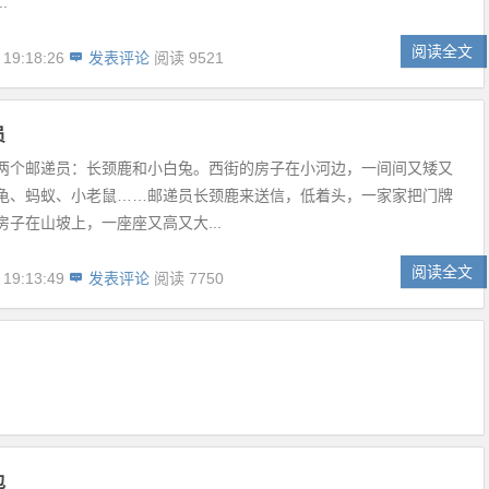
.
阅读全文
 19:18:26
发表评论
阅读 9521
员
两个邮递员：长颈鹿和小白兔。西街的房子在小河边，一间间又矮又
龟、蚂蚁、小老鼠……邮递员长颈鹿来送信，低着头，一家家把门牌
房子在山坡上，一座座又高又大...
阅读全文
 19:13:49
发表评论
阅读 7750
包