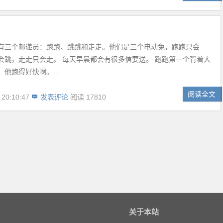
有三个邮递员：跑跑、跳跳和走走。他们是三个电动兔，跑跑只会
会跳，走走只会走。 每天早晨都会有很多信要送。 跑跑第一个背着大
他跑得好快啊。...
阅读全文
 20:10:47
发表评论
阅读 17810
关于本站