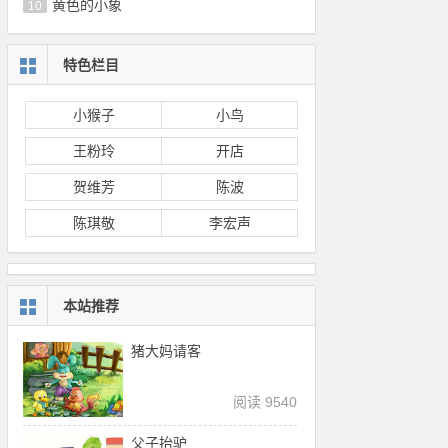
黄色的小象
10
特色栏目
小猴子
小鸟
王粉玲
开店
贺维芳
陈波
陈琪敬
李宏声
本站推荐
猪大妈请客
阅读 9540
父子抬驴