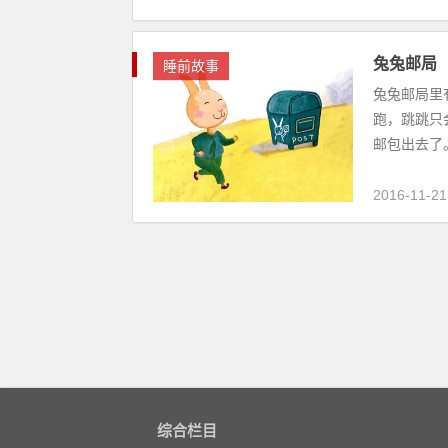
兔兔邮局
睡前故事
兔兔邮局里
跑，跳跳只
邮包出去了。
2016-11-21
综合栏目