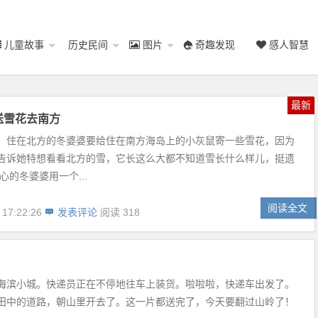
儿童故事
历史民间
图片
奇趣发现
感人智慧
最新
送雪花去南方
，住在北方的冬婆婆要给住在南方海岛上的小灰鼠寄一些雪花，因为
告诉她特想看看北方的雪，它长这么大都不知道雪长什么样儿，挺遗
心的冬婆婆用一个...
阅读全文
 17:22:26
发表评论
阅读 318
海滨小城。快递员正在不停地往车上装货。啦啦啦，快递车出发了。
田中的道路，朝山里开去了。这一片都送完了，今天要翻过山岭了！