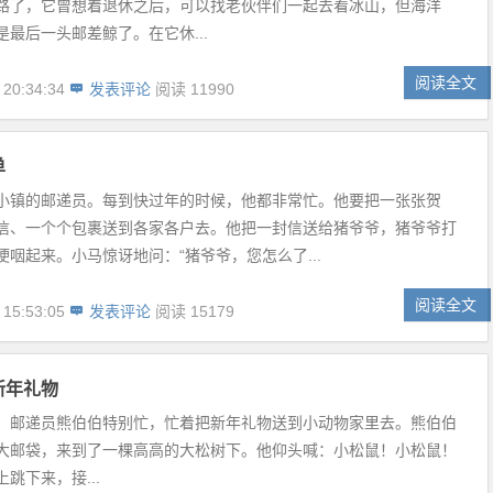
路了，它曾想着退休之后，可以找老伙伴们一起去看冰山，但海洋
是最后一头邮差鲸了。在它休...
阅读全文
 20:34:34
发表评论
阅读 11990
单
小镇的邮递员。每到快过年的时候，他都非常忙。他要把一张张贺
信、一个个包裹送到各家各户去。他把一封信送给猪爷爷，猪爷爷打
哽咽起来。小马惊讶地问：“猪爷爷，您怎么了...
阅读全文
 15:53:05
发表评论
阅读 15179
新年礼物
，邮递员熊伯伯特别忙，忙着把新年礼物送到小动物家里去。熊伯伯
大邮袋，来到了一棵高高的大松树下。他仰头喊：小松鼠！小松鼠！
跳下来，接...