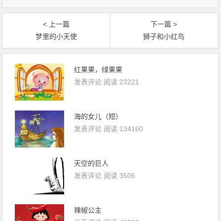
< 上一篇
下一篇 >
梦里的小天使
狮子和小红鸟
红果果，绿果果
发表评论
阅读 23221
海的女儿（短）
发表评论
阅读 134160
天空的巨人
发表评论
阅读 3506
辣椒公主