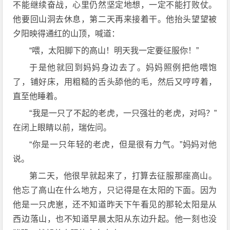
不能继续奋战，心里仍然坚定地想，一定不能打败仗。
他要回山洞去休息，第二天再来接着干。他抬头望望被
夕阳映得通红的山顶，喊道：
“喂，太阳脚下的高山！明天我一定要征服你！”
于是他就回到妈妈身边去了。妈妈照例把他喂饱
了，铺好床，用粗糙的舌头舔他的毛，然后又哼哼着，
直至他睡着。
“我是一只了不起的老虎，一只强壮的老虎，对吗？”
在闭上眼睛以前，瑞佐问。
“你是一只年轻的老虎，但是很有力气。”妈妈对他
说。
第二天，他很早就起来了，打算去征服那座高山。
他忘了高山在什么地方，只记得是在太阳的下面。因为
他是一只虎崽，还不知道昨天下午看见的那轮太阳是从
西边落山，也不知道早晨太阳从东边升起。他一刻也没