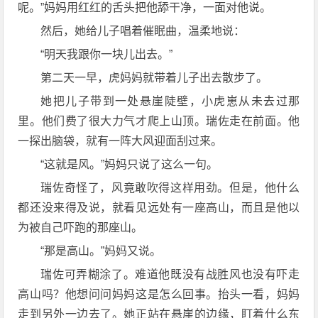
呢。”妈妈用红红的舌头把他舔干净，一面对他说。
然后，她给儿子唱着催眠曲，温柔地说：
“明天我跟你一块儿出去。”
第二天一早，虎妈妈就带着儿子出去散步了。
她把儿子带到一处悬崖陡壁，小虎崽从未去过那
里。他们费了很大力气才爬上山顶。瑞佐走在前面。他
一探出脑袋，就有一阵大风迎面刮过来。
“这就是风。”妈妈只说了这么一句。
瑞佐奇怪了，风竟敢吹得这样用劲。但是，他什么
都还没来得及说，就看见远处有一座高山，而且是他以
为被自己吓跑的那座山。
“那是高山。”妈妈又说。
瑞佐可弄糊涂了。难道他既没有战胜风也没有吓走
高山吗？他想问问妈妈这是怎么回事。抬头一看，妈妈
走到另外一边去了。她正站在悬崖的边缘，盯着什么东