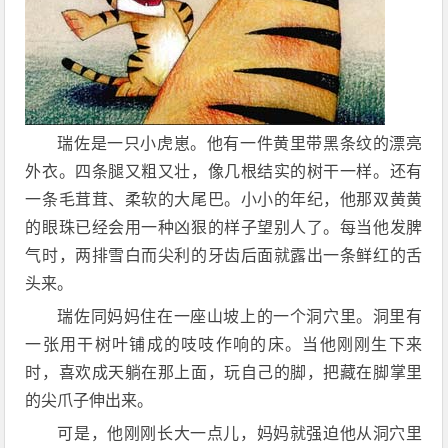
瑞佐是一只小虎崽。他有一件黄里带黑条纹的漂亮
外衣。四条腿又粗又壮，像几根结实的树干一样。还有
一条毛茸茸、柔软的大尾巴。小小的年纪，他那双黄黄
的眼珠已经会用一种凶狠的样子望别人了。每当他发脾
气时，两排雪白而尖利的牙齿后面就露出一条鲜红的舌
头来。
瑞佐同妈妈住在一座山坡上的一个洞穴里。洞里有
一张用干树叶铺成的吱吱作响的床。当他刚刚生下来
时，喜欢成天躺在那上面，玩自己的脚，把藏在脚掌里
的尖爪子伸出来。
可是，他刚刚长大一点儿，妈妈就强迫他从洞穴里