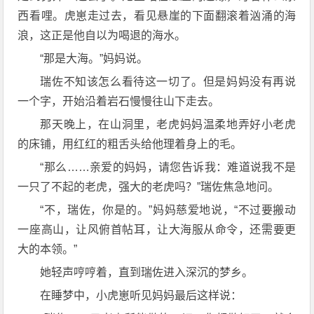
西看哩。虎崽走过去，看见悬崖的下面翻滚着汹涌的海
浪，这正是他自以为喝退的海水。
“那是大海。”妈妈说。
瑞佐不知该怎么看待这一切了。但是妈妈没有再说
一个字，开始沿着岩石慢慢往山下走去。
那天晚上，在山洞里，老虎妈妈温柔地弄好小老虎
的床铺，用红红的粗舌头给他理着身上的毛。
“那么……亲爱的妈妈，请您告诉我：难道说我不是
一只了不起的老虎，强大的老虎吗？”瑞佐焦急地问。
“不，瑞佐，你是的。”妈妈慈爱地说，“不过要搬动
一座高山，让风俯首帖耳，让大海服从命令，还需要更
大的本领。”
她轻声哼哼着，直到瑞佐进入深沉的梦乡。
在睡梦中，小虎崽听见妈妈最后这样说：