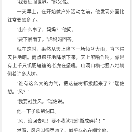
“我要征服世界。”他又说。
一天早上，在开始做户外活动之前，他发现外面比
往常要黑多了。
“出什么事了，妈妈？”他问。
“要下暴雨了。”虎妈妈回答。
就在这时，果然从天上降下一场倾盆大雨，直下得
天昏地暗。雨点疯狂地降落下来，天上噼啪作响，像是
有上千只饥肠辘辘的老虎在怒吼，山洞口横七竖八地躺
倒着许多大树。
“谁有这么大的力气，把这些树都拔起来了？”瑞佐
想。“风？”
“我要战胜风。”瑞佐说。
他一下子跃到洞口。
“风，滚回去吧！要不我就把你撕成碎片！”
然而，风吼叫得更凶了，似乎存心在嘲笑他。