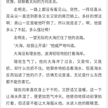
犹豫，就朝着太阳的方向走去。
走啊走，一路上都没有看见山。突然，一阵狂喜从
耳朵尖一直流到那条又长又软的尾巴梢上。多好的想法
啊：高山一定是被他吓倒了，所以就逃走了。啊，他是
多么了不起，多么强壮啊！
走啊走，一望无际的大海拦住了他的去路。
“大海，给我让开道！”他威严地叫道。
大海没有理会他，波涛轻轻地拍打着海岸。
瑞佐生气了。他向大海冲了过去，又是咬，又是
抓，却什么也抓不住。他狠命地拍击着海水，但是海水
反而钻进了他的爪子，仿佛无论是谁，无论是什么东西
都不能伤害它。
瑞佐向来喜欢身上干干的，又舒适又温暖，这一下
让海水弄湿了，便更加怒气冲天。他使劲地挥动前掌拍
打着，但还是不能让大海服从他。水进入他的眼睛里、