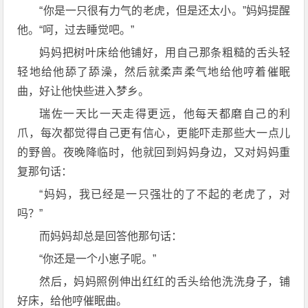
“你是一只很有力气的老虎，但是还太小。”妈妈提醒
他。“呵，过去睡觉吧。”
妈妈把树叶床给他铺好，用自己那条粗糙的舌头轻
轻地给他舔了舔澡，然后就柔声柔气地给他哼着催眠
曲，好让他快些进入梦乡。
瑞佐一天比一天走得更远，他每天都磨自己的利
爪，每次都觉得自己更有信心，更能吓走那些大一点儿
的野兽。夜晚降临时，他就回到妈妈身边，又对妈妈重
复那句话：
“妈妈，我已经是一只强壮的了不起的老虎了，对
吗？”
而妈妈却总是回答他那句话：
“你还是一个小崽子呢。”
然后，妈妈照例伸出红红的舌头给他洗洗身子，铺
好床，给他哼催眠曲。