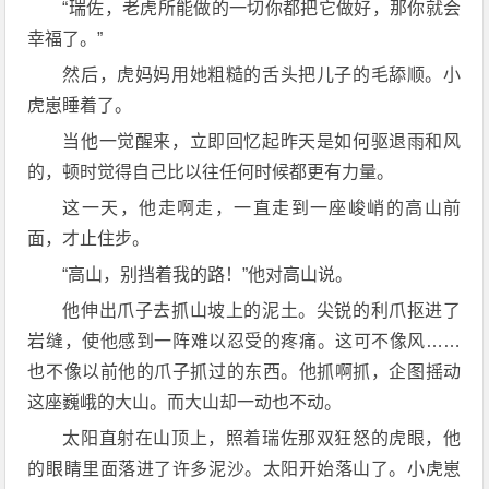
“瑞佐，老虎所能做的一切你都把它做好，那你就会
幸福了。”
然后，虎妈妈用她粗糙的舌头把儿子的毛舔顺。小
虎崽睡着了。
当他一觉醒来，立即回忆起昨天是如何驱退雨和风
的，顿时觉得自己比以往任何时候都更有力量。
这一天，他走啊走，一直走到一座峻峭的高山前
面，才止住步。
“高山，别挡着我的路！”他对高山说。
他伸出爪子去抓山坡上的泥土。尖锐的利爪抠进了
岩缝，使他感到一阵难以忍受的疼痛。这可不像风……
也不像以前他的爪子抓过的东西。他抓啊抓，企图摇动
这座巍峨的大山。而大山却一动也不动。
太阳直射在山顶上，照着瑞佐那双狂怒的虎眼，他
的眼睛里面落进了许多泥沙。太阳开始落山了。小虎崽