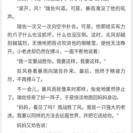
“滚开，风！”瑞佐叫道。可是，暴雨淹没了他的吼
声。
瑞佐一次又一次向空中扑去。可是，他那结实有力
的爪子什么也没抓坏，什么也没压倒。这时，北风却越
刮越猛烈，无情地把雨点吹进他的眼睛里，使他无法睁
开。小老虎却仍然在搏斗，一面不断地说着：
“我一定要战胜你。我要这样，我要这样。”
狂风卷着暴雨向瑞佐扑来。最后，他终于精疲力
尽，不再搏斗了。
不一会儿，暴风雨就像来时那样，匆匆地骤然停止
了。瑞佐惊奇了好一阵子，于是快活地跑回妈妈身边。
“妈妈，看见了吗？我战胜了风。我是一只强大的老
虎。我要以同样的方法去征服世界，并把它送给你。”
妈妈又劝告说：