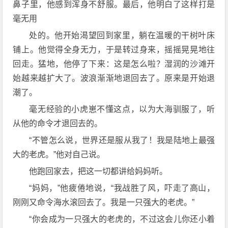
鼻子里，他感到浑身不舒服。最后，他明白了这样打是
毫无用
处的。他开始渴望回到家里，躺在温暖的干树叶床
铺上。他觉得全身无力，于是转过身来，摇摇晃晃地往
回走。猛地，他停了下来：这是怎么啦？湿润的沙滩开
始越来越扩大了。波浪渐渐地退回去了。原来是开始退
潮了。
毫无经验的小虎崽不懂这点，以为大海驯服了，听
从他的命令才退回去的。
“不管怎么说，世界还是服从我了！我是陆地上最强
大的老虎。”他对自己说。
他跑回家去，把这一切都讲给妈妈听。
“妈妈，”他疲倦地说，“我战胜了风，吓走了高山，
刚刚又命令海水滚回去了。我是一只强大的老虎。”
“你会成为一只强大的老虎的，不过这会儿你还小着