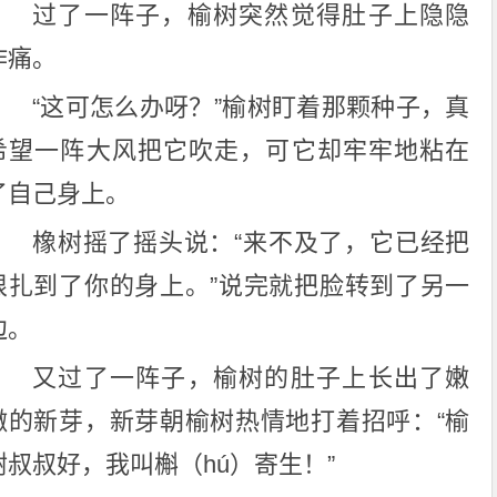
过了一阵子，榆树突然觉得肚子上隐隐
作痛。
“这可怎么办呀？”榆树盯着那颗种子，真
希望一阵大风把它吹走，可它却牢牢地粘在
了自己身上。
橡树摇了摇头说：“来不及了，它已经把
根扎到了你的身上。”说完就把脸转到了另一
边。
又过了一阵子，榆树的肚子上长出了嫩
嫩的新芽，新芽朝榆树热情地打着招呼：“榆
树叔叔好，我叫槲（hú）寄生！”