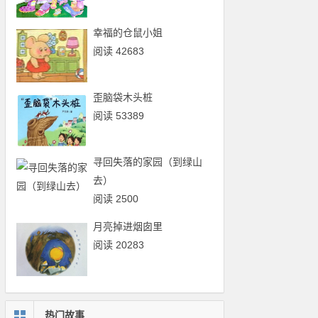
幸福的仓鼠小姐
阅读 42683
歪脑袋木头桩
阅读 53389
寻回失落的家园（到绿山
去）
阅读 2500
月亮掉进烟囱里
阅读 20283
热门故事