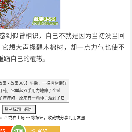
感到似曾相识，自己不就是因为当初没当回
？它想大声提醒木棉树，却一点力气也使不
重蹈自己的覆辙。
≡
↗
或右上角
┅
等按钮，收藏或分享到朋友圈
赞
55
4067
订阅