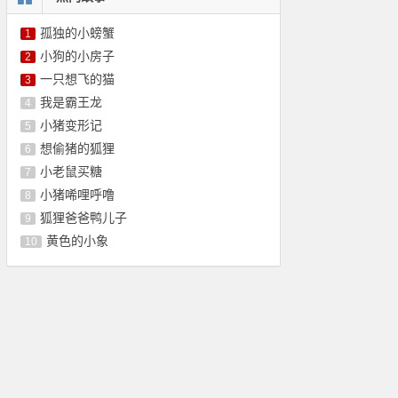
孤独的小螃蟹
1
小狗的小房子
2
一只想飞的猫
3
我是霸王龙
4
小猪变形记
5
想偷猪的狐狸
6
小老鼠买糖
7
小猪唏哩呼噜
8
狐狸爸爸鸭儿子
9
黄色的小象
10