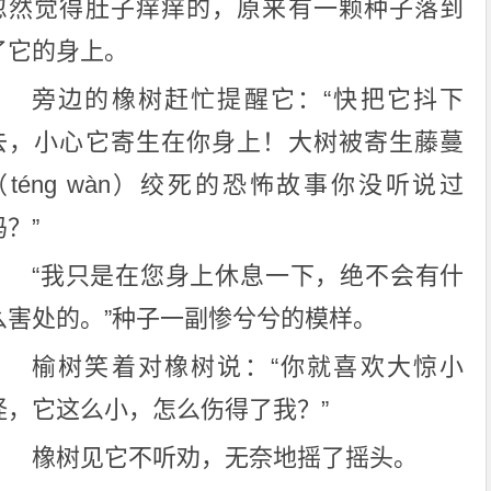
忽然觉得肚子痒痒的，原来有一颗种子落到
了它的身上。
旁边的橡树赶忙提醒它：“快把它抖下
去，小心它寄生在你身上！大树被寄生藤蔓
（ténɡ wàn）绞死的恐怖故事你没听说过
吗？”
“我只是在您身上休息一下，绝不会有什
么害处的。”种子一副惨兮兮的模样。
榆树笑着对橡树说：“你就喜欢大惊小
怪，它这么小，怎么伤得了我？”
橡树见它不听劝，无奈地摇了摇头。