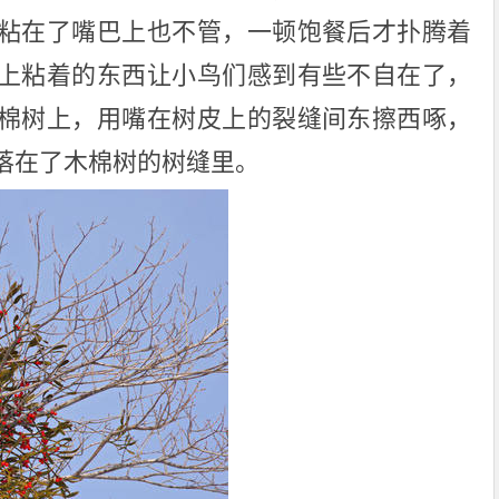
粘在了嘴巴上也不管，一顿饱餐后才扑腾着
上粘着的东西让小鸟们感到有些不自在了，
棉树上，用嘴在树皮上的裂缝间东擦西啄，
落在了木棉树的树缝里。