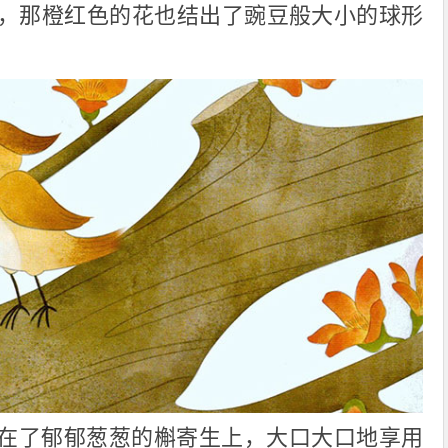
，那橙红色的花也结出了豌豆般大小的球形
在了郁郁葱葱的槲寄生上，大口大口地享用