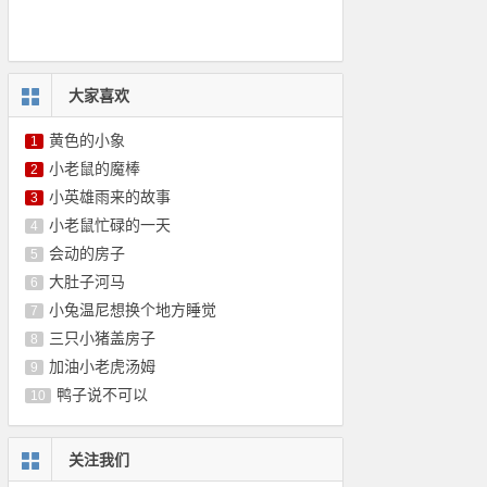
大家喜欢
黄色的小象
1
小老鼠的魔棒
2
小英雄雨来的故事
3
小老鼠忙碌的一天
4
会动的房子
5
大肚子河马
6
小兔温尼想换个地方睡觉
7
三只小猪盖房子
8
加油小老虎汤姆
9
鸭子说不可以
10
关注我们