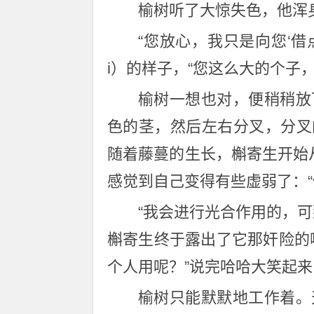
榆树听了大惊失色，他浑
“您放心，我只是向您‘借点
i）的样子，“您这么大的个子
榆树一想也对，便稍稍放
色的茎，然后左右分叉，分叉
随着藤蔓的生长，槲寄生开始
感觉到自己变得有些虚弱了：“
“我会进行光合作用的，
槲寄生终于露出了它那奸险的
个人用呢？”说完哈哈大笑起
榆树只能默默地工作着。