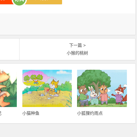
下一篇 >
小猴的桃树
巴
小猫种鱼
小狐狸约雨点