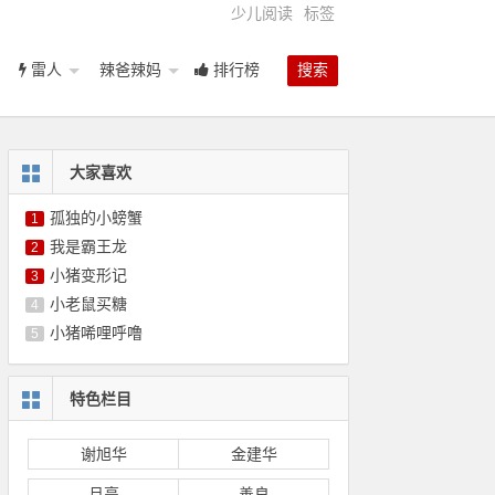
少儿阅读
标签
雷人
辣爸辣妈
排行榜
搜索
大家喜欢
孤独的小螃蟹
1
我是霸王龙
2
小猪变形记
3
小老鼠买糖
4
小猪唏哩呼噜
5
特色栏目
谢旭华
金建华
月亮
善良