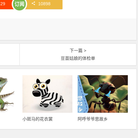
赞
29
10898
订阅
下一篇 >
豆苗姑娘的体检单
小斑马的花衣裳
阿呼爷爷思故乡