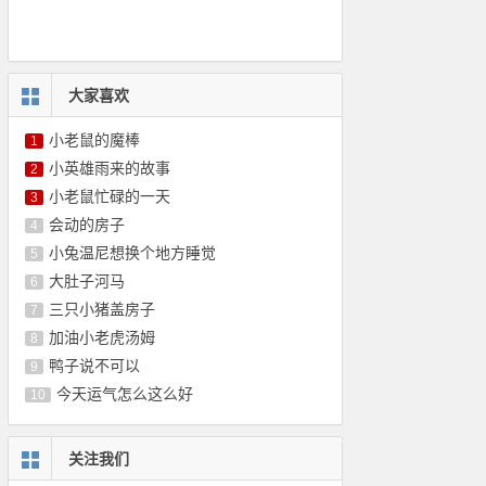
大家喜欢
小老鼠的魔棒
1
小英雄雨来的故事
2
小老鼠忙碌的一天
3
会动的房子
4
小兔温尼想换个地方睡觉
5
大肚子河马
6
三只小猪盖房子
7
加油小老虎汤姆
8
鸭子说不可以
9
今天运气怎么这么好
10
关注我们