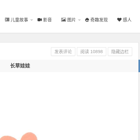
儿童故事
影音
图片
奇趣发现
感人
发表评论
阅读
10898
隐藏边栏
长草娃娃