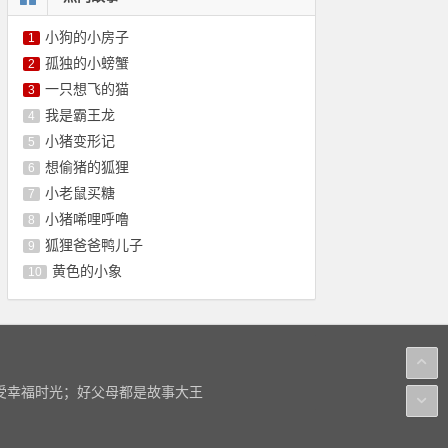
小狗的小房子
1
孤独的小螃蟹
2
一只想飞的猫
3
我是霸王龙
4
小猪变形记
5
想偷猪的狐狸
6
小老鼠买糖
7
小猪唏哩呼噜
8
狐狸爸爸鸭儿子
9
黄色的小象
10
感受幸福时光；好父母都是故事大王