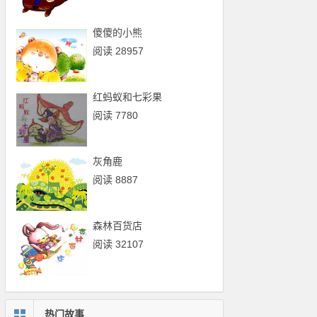
傻傻的小熊
阅读 28957
红蚂蚁和七彩果
阅读 7780
灰角鹿
阅读 8887
森林百货店
阅读 32107
热门故事