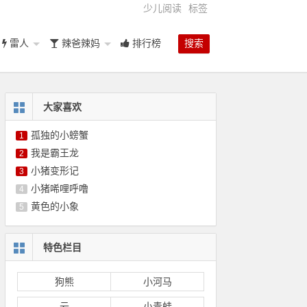
少儿阅读
标签
雷人
辣爸辣妈
排行榜
搜索
大家喜欢
孤独的小螃蟹
1
我是霸王龙
2
小猪变形记
3
小猪唏哩呼噜
4
黄色的小象
5
特色栏目
狗熊
小河马
云
小青蛙