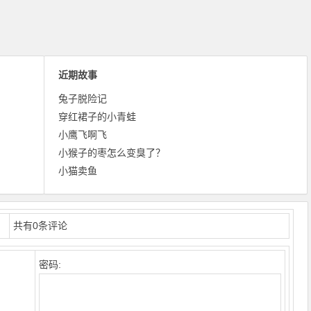
近期故事
兔子脱险记
穿红裙子的小青蛙
小鹰飞啊飞
小猴子的枣怎么变臭了？
小猫卖鱼
共有
0
条评论
密码: