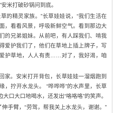
”安米打破砂锅问到底。
长草的精灵家族。”长草娃娃说，“我们生活在
面，看看风景，呼吸新鲜空气。看到那边大
们的兄弟姐妹。从前吧，有人踩我们、啃我
得爱护我们了，他们在草地上插上牌子，写
爱护草地，人人有责……对了，我好渴，咱
回家。安米打开背包，长草娃娃一溜烟跑到
缘，拧开水龙头。 “哗哗哗”的水声里，长草
边大口大口地喝水，还发出“咯咯咯”的笑声。
了伸手臂，“劳驾，帮我关上水龙头，谢谢。”