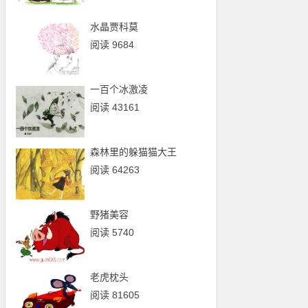
水晶贾科莫
阅读 9684
一百个冰激凌
阅读 43161
森林里的躲猫猫大王
阅读 64263
野猪美容
阅读 5740
老虎枕头
阅读 81605