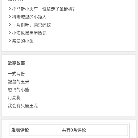
托马斯小火车｜谁拿走了圣诞树？
科隆城里的小矮人
一片树叶，两只蚂蚁
小海象黑黑历险记
亲爱的小鱼
近期故事
一式两份
鼹鼠的玉米
想飞的小熊
月亮狗
我会有只霸王龙
发表评论
共有
0
条评论