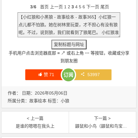
3
/
6
首页
上一页
1
2
3
4
5
6
下一页
尾页
手机用户点击浏览器底部
≡
↗
或右上角
┅
等按钮，收藏或分享
到朋友圈
赞
71
53997
订阅
作者： 日期：2026年05月06日
所属分类：
故事绘本
标签：
小狼
< 上一篇
下一篇 >
是谁的嗯嗯在我头上
鼹鼠和小鸟（鼹鼠和鸟宝宝）