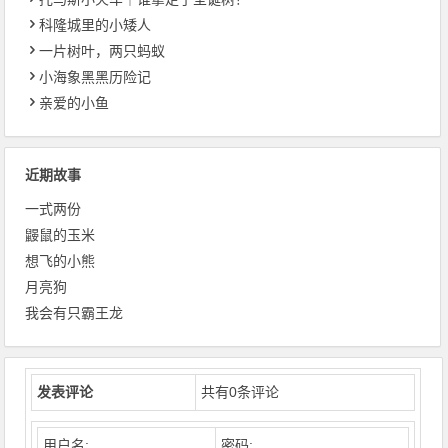
科隆城里的小矮人
一片树叶，两只蚂蚁
小海象黑黑历险记
亲爱的小鱼
近期故事
一式两份
鼹鼠的玉米
想飞的小熊
月亮狗
我会有只霸王龙
发表评论
共有
0
条评论
用户名:
密码: