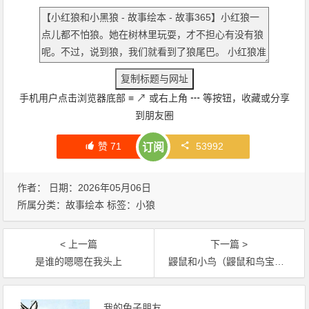
手机用户点击浏览器底部
≡
↗
或右上角
┅
等按钮，收藏或分享
到朋友圈
赞
71
53992
订阅
作者： 日期：2026年05月06日
所属分类：
故事绘本
标签：
小狼
< 上一篇
下一篇 >
是谁的嗯嗯在我头上
鼹鼠和小鸟（鼹鼠和鸟宝宝）
我的兔子朋友