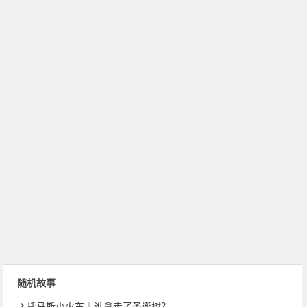
随机故事
托马斯小火车｜谁拿走了圣诞树？