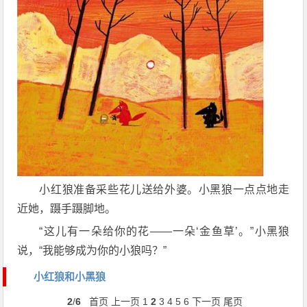
小红狼准备采些花儿送给外婆。小黑狼一点点地走
近她，蹑手蹑脚地。
“这儿有一朵给你的花——一朵‘金鱼草’。”小黑狼
说，“我能够成为你的小狼吗？”
小红狼和小黑狼
2
/
6
首页
上一页
1
2
3
4
5
6
下一页
尾页