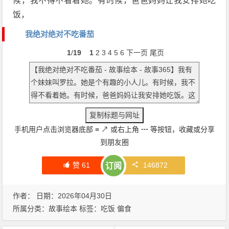
候，我不得不看着她。有时候，爸爸妈妈让我安排她吃
饭，
我绝对绝对不吃番茄
1
/
19
1
2
3
4
5
6
下一页
尾页
手机用户点击浏览器底部
≡
↗
或右上角
┅
等按钮，收藏或分享
到朋友圈
赞
61
146872
订阅
作者： 日期：2026年04月30日
所属分类：
故事绘本
标签：
吃饭
偏食