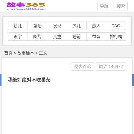
导航
搜索
幼儿
童话
发现
少儿
感人
TAG
识字
图片
儿童
睡前
益智
排行榜
首页
>
故事绘本
> 正文
发表评论
阅读
146872
我绝对绝对不吃番茄