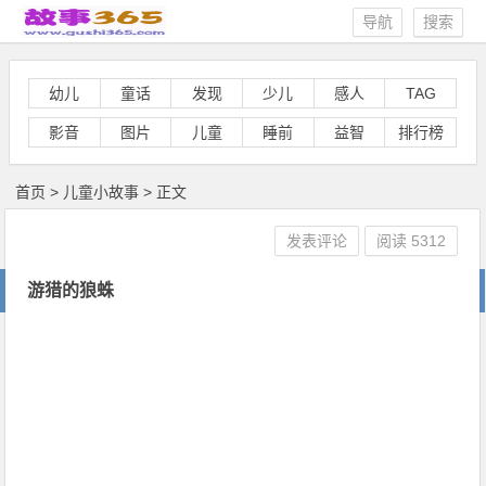
导航
搜索
幼儿
童话
发现
少儿
感人
TAG
影音
图片
儿童
睡前
益智
排行榜
首页
>
儿童小故事
> 正文
发表评论
阅读
5312
游猎的狼蛛