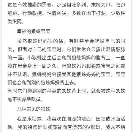
这是有效捕猎的需要。步足粗壮多刺，末端为爪。善跑
能跳、行动敏捷、性情凶猛。多数在地下打洞，少数种
类织网。
幸福的狼蛛宝宝
虽然狼蛛妈妈很凶猛，有时甚至会吃掉自己的同
类，但面对自己的宝宝时，它们常常会显露出温情脉脉
的一面。小狼蛛出生后会爬到狼蛛妈妈的腹背上，一直
赖在母亲身上一周之久。但狼蛛妈妈和狼蛛宝宝之间却
并不认识。狼蛛妈妈会接受其他狼蛛妈妈的宝宝，宝宝
们也会爬到别的狼蛛妈妈背上去。
有时它们爬到别的种类的蜘蛛背上时，就会被这种蜘蛛
毫不犹豫地吃掉。
几种常见的狼蛛
我是水狼蛛，我喜欢在潮湿的地面、田埂或水面活
动。我的特点是头胸部背面有漂亮的V形斑，我从不结