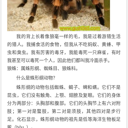
我的背上长着像狼毫一样的毛，我是过着游猎生活
的猎人。我捕食活的食物，但我从不吃蚂蚁、黄蜂、甲
虫和臭虫。我有厉害的毒牙，我能毒死一只麻雀，有时
我甚至可以毒死一个人，因此他们都叫我冷面杀手。
狼蛛：属蛛形纲、蜘蛛目、狼蛛科。
什么是蛛形纲动物？
蛛形纲的动物包括蜘蛛、蝎子、蜱和螨。它们不是
昆虫，它们没有触角、上颚、翅膀及复眼。它们的身体
分为两部分：头胸部和腹部。它们的头胸节上有六对附
肢；第一对是螯肢，第二对是须肢，其他四对是步行
足。化石显示，蛛形纲动物的祖先是低等海洋生物板足
鲎（hòu ）。