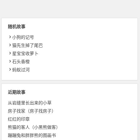
随机故事
小狗的记号
猫先生掉了尾巴
星宝宝收萝卜
石头香橙
蚂蚁过河
近期故事
从岩缝里长出来的小草
房子找家（房子找房子）
红红的印章
熊猫的客人（小黑熊做客）
蹦蹦兔和胖胖熊的图画书