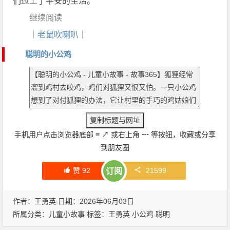
们过上了平安的生活。
继续阅读
｜
老鼠吹喇叭
｜
聪明的小公鸡
手机用户点击浏览器底部
≡
↗
或右上角
┅
等按钮，收藏或分享
到朋友圈
赞
92
21599
订阅
作者：王勇英 日期：2026年06月03日
所属分类：
儿童小故事
标签：
王勇英
小公鸡
聪明