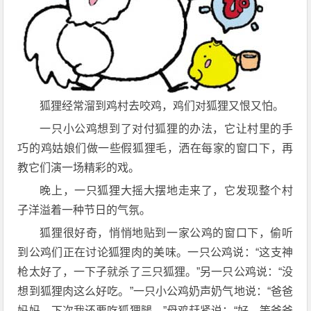
狐狸经常溜到鸡村去咬鸡，鸡们对狐狸又恨又怕。
一只小公鸡想到了对付狐狸的办法，它让村里的手
巧的鸡姑娘们做一些假狐狸毛，洒在每家的窗口下，再
教它们演一场精彩的戏。
晚上，一只狐狸大摇大摆地走来了，它发现整个村
子洋溢着一种节日的气氛。
狐狸很好奇，悄悄地贴到一家公鸡的窗口下，偷听
到公鸡们正在讨论狐狸肉的美味。一只公鸡说：“这支神
枪太好了，一下子就杀了三只狐狸。”另一只公鸡说：“没
想到狐狸肉这么好吃。”一只小公鸡奶声奶气地说：“爸爸
妈妈，下次我还要吃狐狸腿。”母鸡赶紧说：“好，等爸爸