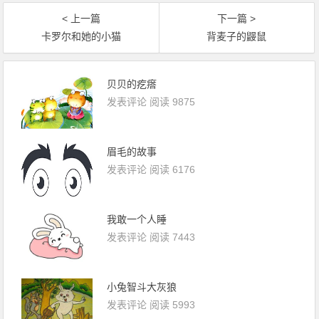
< 上一篇
下一篇 >
卡罗尔和她的小猫
背麦子的鼹鼠
贝贝的疙瘩
发表评论
阅读 9875
眉毛的故事
发表评论
阅读 6176
我敢一个人睡
发表评论
阅读 7443
小兔智斗大灰狼
发表评论
阅读 5993