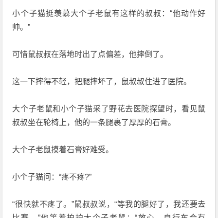
小个子猫挺羡慕大个子老鼠有这样的叔叔：“他动作好
帅。”
可惜鼠叔叔在落地时出了点偏差，他摔倒了。
这一下摔得不轻，把腿摔坏了，鼠叔叔住进了医院。
大个子老鼠和小个子猫采了野花去医院探望时，看见鼠
叔叔坐在轮椅上，他的一条腿裹了厚厚的石膏。
大个子老鼠摸着石膏好难受。
小个子猫问：“疼不疼?”
“很快就不疼了。”鼠叔叔说，“等我的腿好了，我还要去
比赛。”他笑着拍拍大个子老鼠：“放心，自行车会有