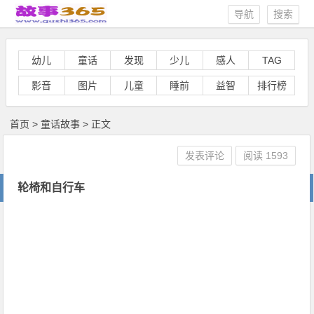
导航
搜索
幼儿
童话
发现
少儿
感人
TAG
影音
图片
儿童
睡前
益智
排行榜
首页
>
童话故事
> 正文
发表评论
阅读
1593
轮椅和自行车