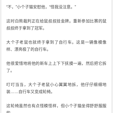
“不，”小个子猫安慰他，“怪我没注意。”
这时白熊裁判正在给鼠叔叔挂金牌。重新参加比赛的鼠
叔叔终于拿到了冠军。
大个子老鼠也就终于拿到了自行车。这是一辆像模像
样、漂亮极了的自行车。
他很爱惜地将他的新车上上下下抚摸一遍，然后把它拆
了。
叮叮当当，大个子老鼠小心翼翼地拆，他仔仔细细地
装……自行车又变成轮椅。
这轮椅虽然也有点怪模怪样，但小个子猫坐得舒舒服服
的。