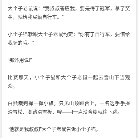
大个子老鼠说：“我叔叔答应我，要是得了冠军，拿了奖
金，就给我买辆自行车。”
小个子猫就跟大个子老鼠约定：“你有了自行车，要借给
我骑的哦。”
“那还用说!”
比赛那天，小个子猫和大个子老鼠一起去雪山下当观
众。
白熊裁判挥一挥小旗。只见山顶跳台上，一名选手手提
滑雪杖、脚踏滑雪板，嗖——!一点没含糊就往下跳。
“他就是我叔叔!”大个子老鼠告诉小个子猫。