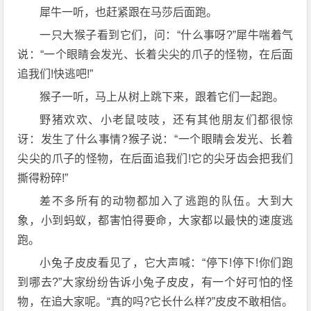
犀牛一听，也赶紧跟在马莎后面跑。
一只大猴子看到它们，问：“什么事呀?”犀牛喘着气
说：“一个眼睛会发光、长着尖尖的爪子的怪物，在后面
追我们!快逃吧!”
猴子一听，马上从树上跳下来，跟着它们一起跑。
野猪欢欢、小老鼠吱吱，还有其他朋友们都很惊
讶：发生了什么事情?猴子说：“一个眼睛会发光、长着
尖尖的爪子的怪物，在后面追我们!它的尖牙齿会把我们
撕得粉碎!”
差不多所有的动物都加入了逃跑的队伍。大到大
象，小到蚂蚁，都害怕得要命，大家都以最快的速度逃
跑。
小兔子皮皮看见了，它大声喊：“停下!停下!你们跑
到哪去?”大家纷纷告诉小兔子皮皮，有一个好可怕的怪
物，在追大家呢。“真的吗?它长什么样?”皮皮不敢相信。