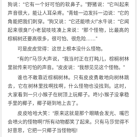
狗说：“它有一个好可怕的软鼻子。”野猪说：“它叫起来
声音很大，能让人耳朵疼。”青蛙一边发抖一边说：“它的
角能把我们刺穿。”狗又说：“它还能喷火!”水牛说：“它闻
起来很臭!”小老鼠吱吱凑上来说：“那个怪物，比最高的
棕榈树还要高很多，很可怕、很危险……”
可是皮皮觉得：这世上根本没什么怪物。
“有的!”马莎大声说，“我当时正在打盹儿，棕榈树林
里就传来可怕的声音。”皮皮说：“我想见见这个怪物。”
谁也不敢靠近棕榈树林。只有皮皮勇敢地向树林跳
去，它在树林里找啊找啊，什么怪物也没找到。这时，
大家看到一只小猴子在树顶上玩椰子。咚!小猴子没拿稳
手里的椰子，椰子砸到地上去了。
皮皮哈哈大笑：“原来这就是那个眼睛会发光、嘴巴
会喷火的怪物啊!”所有动物都笑了起来。只有马莎觉得不
好意思，它把一只椰子当怪物啦!