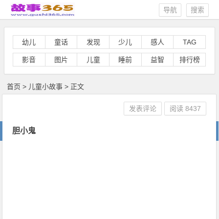
导航
搜索
幼儿
童话
发现
少儿
感人
TAG
影音
图片
儿童
睡前
益智
排行榜
首页
>
儿童小故事
> 正文
发表评论
阅读
8437
胆小鬼