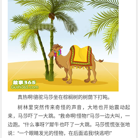
真热啊!骆驼马莎坐在棕榈树的树荫下打盹。
树林里突然传来奇怪的声音，大地也开始震动起
来，马莎吓了一大跳。“救命啊!怪物!”马莎一边大叫，一
边跑。“什么事呀?”犀牛也吓了一大跳。马莎慌慌张张地
说：“一个眼睛发光的怪物，在后面追我!快逃吧!”