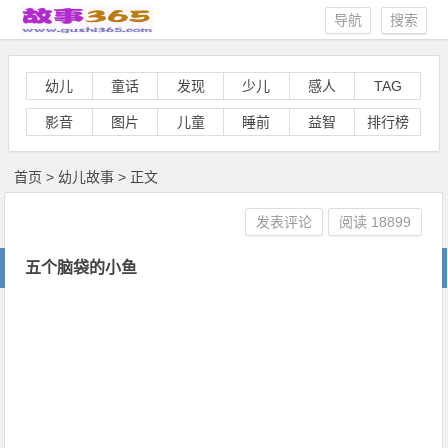
导航
搜索
幼儿
童话
发现
少儿
感人
TAG
影音
图片
儿童
睡前
益智
排行榜
首页
>
幼儿故事
> 正文
发表评论
阅读
18899
五个脑袋的小鱼