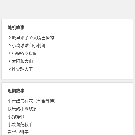
随机故事
城里来了个大嘴巴怪物
小鸡球球和小刺猬
小蚂蚁皮皮蛋
太阳和大山
推粪球大王
近期故事
小青蛙与荷花（学会等待）
快乐的小熊欢多
小狗穿鞋
小袋鼠荡秋千
看望小狮子