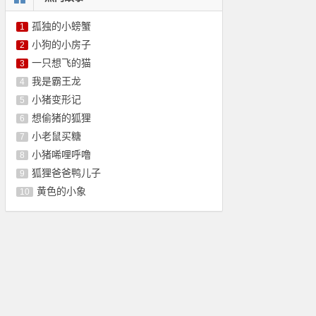
孤独的小螃蟹
1
小狗的小房子
2
一只想飞的猫
3
我是霸王龙
4
小猪变形记
5
想偷猪的狐狸
6
小老鼠买糖
7
小猪唏哩呼噜
8
狐狸爸爸鸭儿子
9
黄色的小象
10