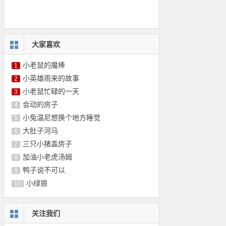
大家喜欢
小老鼠的魔棒
1
小英雄雨来的故事
2
小老鼠忙碌的一天
3
会动的房子
4
小兔温尼想换个地方睡觉
5
大肚子河马
6
三只小猪盖房子
7
加油小老虎汤姆
8
鸭子说不可以
9
小绿狼
10
关注我们