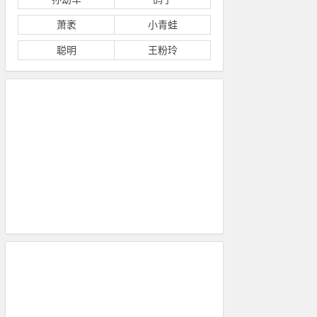
萧袤
小青蛙
聪明
王粉玲