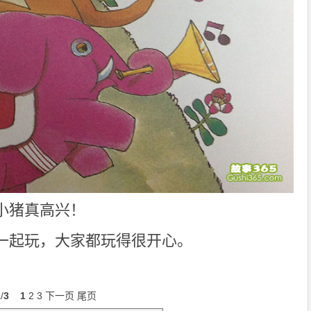
小猪真高兴！
一起玩，大家都玩得很开心。
1
/
3
1
2
3
下一页
尾页