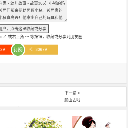
≡
↗
或右上角
┅
等按钮，收藏或分享到朋友圈
赞
29
30679
订阅
下一篇 >
爬山去啦