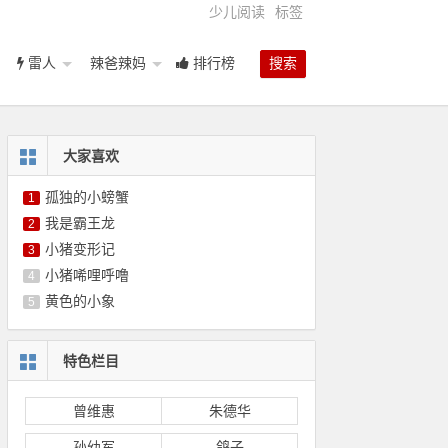
少儿阅读
标签
雷人
辣爸辣妈
排行榜
搜索
大家喜欢
孤独的小螃蟹
1
我是霸王龙
2
小猪变形记
3
小猪唏哩呼噜
4
黄色的小象
5
特色栏目
曾维惠
朱德华
孙幼军
鸽子