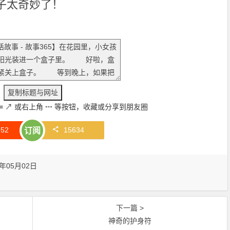
子太奇妙了！
≡
↗
或右上角
┅
等按钮，收藏或分享到朋友圈
赞
52
15634
订阅
年05月02日
下一篇 >
神奇的护身符