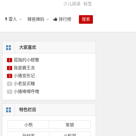
少儿阅读
标签
雷人
辣爸辣妈
排行榜
搜索
大家喜欢
孤独的小螃蟹
1
我是霸王龙
2
小猪变形记
3
小老鼠买糖
4
小猪唏哩呼噜
5
特色栏目
小熊
笨狼
孙幼军
小松鼠