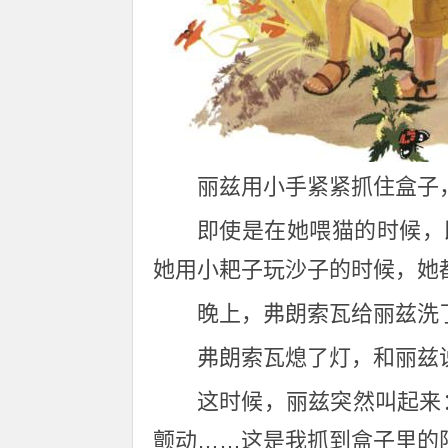
丽兹用小手紧紧抓住盒子
即使是在她喂猫的时候，
她用小耙子玩沙子的时候，她
晚上，弗朗索瓦给丽兹洗
弗朗索瓦熄了灯，和丽兹
这时候，丽兹突然叫起来
颤动……这是我抓到盒子里的