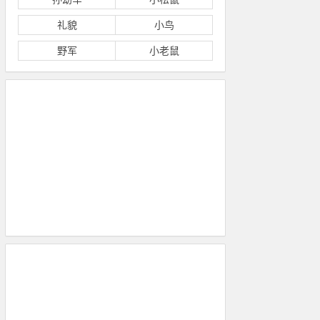
礼貌
小鸟
野军
小老鼠