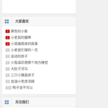
大家喜欢
黄色的小象
1
小老鼠的魔棒
2
小英雄雨来的故事
3
小老鼠忙碌的一天
4
会动的房子
5
小兔温尼想换个地方睡觉
6
大肚子河马
7
三只小猪盖房子
8
加油小老虎汤姆
9
鸭子说不可以
10
关注我们