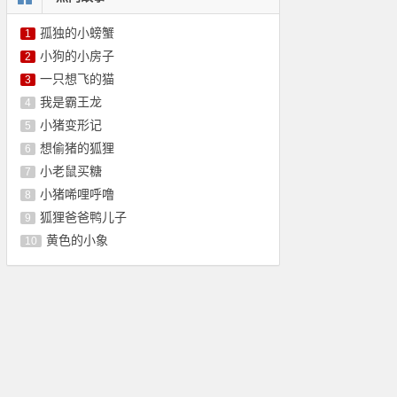
孤独的小螃蟹
1
小狗的小房子
2
一只想飞的猫
3
我是霸王龙
4
小猪变形记
5
想偷猪的狐狸
6
小老鼠买糖
7
小猪唏哩呼噜
8
狐狸爸爸鸭儿子
9
黄色的小象
10