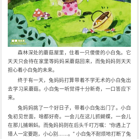
森林深处的蘑菇屋里，住着一只傻傻的小白兔。它
天天只会待在家里等妈妈采蘑菇回来，而兔妈妈则天天
担心着小白兔的未来。
终于有一天，兔妈妈打算带着不学无术的小白兔出
去学习采蘑菇。小白兔一听觉得十分新奇，一口答应下
来。
兔妈妈挑了一个好日子，带着小白兔出门了。小白
兔初见世面，啥都好奇。一会儿在这儿抓蝴蝶，一会儿
在那儿捕蝌蚪。而兔妈妈则在后头千叮万嘱：“你遇上了
猎人一定要跑，小心别……。” 小白兔不耐烦地打断了兔