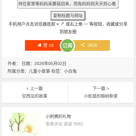
手机用户点击浏览器底部
≡
↗
或右上角
┅
等按钮，收藏或分享
到朋友圈
赞
18
3826
订阅
作者： 日期：2026年05月02日
所属分类：
儿童小故事
标签：
小白兔
< 上一篇
下一篇 >
空西瓜的故事
小松鼠的榕树新家
小刺猬的礼物
发表评论
阅读 9582