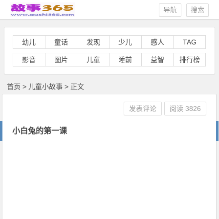
导航
搜索
幼儿
童话
发现
少儿
感人
TAG
影音
图片
儿童
睡前
益智
排行榜
首页
>
儿童小故事
> 正文
发表评论
阅读
3826
小白兔的第一课