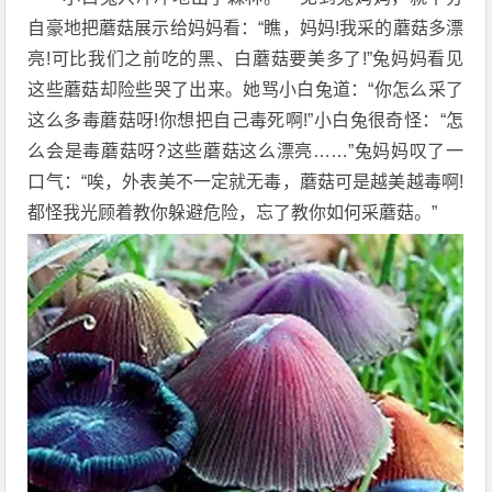
自豪地把蘑菇展示给妈妈看：“瞧，妈妈!我采的蘑菇多漂
亮!可比我们之前吃的黑、白蘑菇要美多了!”兔妈妈看见
这些蘑菇却险些哭了出来。她骂小白兔道：“你怎么采了
这么多毒蘑菇呀!你想把自己毒死啊!”小白兔很奇怪：“怎
么会是毒蘑菇呀?这些蘑菇这么漂亮……”兔妈妈叹了一
口气：“唉，外表美不一定就无毒，蘑菇可是越美越毒啊!
都怪我光顾着教你躲避危险，忘了教你如何采蘑菇。”