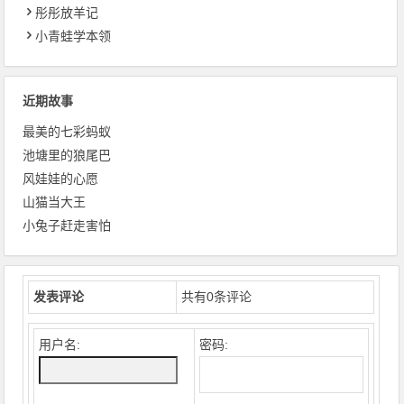
彤彤放羊记
小青蛙学本领
近期故事
最美的七彩蚂蚁
池塘里的狼尾巴
风娃娃的心愿
山猫当大王
小兔子赶走害怕
发表评论
共有
0
条评论
用户名:
密码: