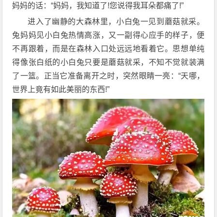
妈妈的话：“妈妈，我知道了!您说得我耳朵都痛了!”
进入了幽静的大森林里，小白兔一见到蘑菇就采。
兔妈妈见小白兔热情高涨，又一副得心应手的样子，便
不再跟着，而是在森林入口处远远地看着它。思想单纯
得像张白纸的小白兔只要是蘑菇就采，不知不觉就装满
了一篮。正当它准备离开之时，突然眼睛一亮：“天哪，
世界上竟有如此美丽的东西!”