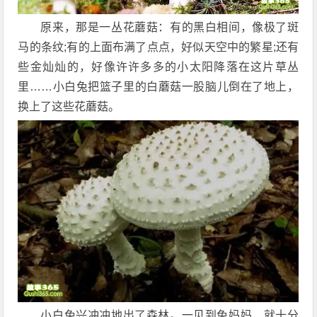
原来，那是一丛花蘑菇：有的黑白相间，像极了斑
马的条纹;有的上面布满了点点，好似天空中的繁星;还有
些金灿灿的，好像许许多多的小太阳降落在这片草丛
里……小白兔把篮子里的白蘑菇一股脑儿倒在了地上，
换上了这些花蘑菇。
小白兔兴冲冲地出了森林。一见到兔妈妈，就十分