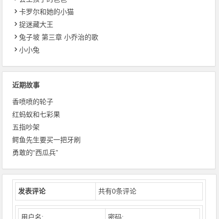
卡罗尔和她的小猫
捉迷藏大王
兔子坡 第三章 小乔治的歌
小小兔
近期故事
香喷喷的轮子
红蚂蚁和七彩果
五指吵架
鳄鱼先生要买一把牙刷
勇敢的“西瓜兵”
发表评论
共有
0
条评论
用户名:
密码: