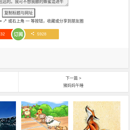
≡
↗
或右上角
┅
等按钮，收藏或分享到朋友圈
赞
32
5928
订阅
下一篇 >
猪妈妈午睡