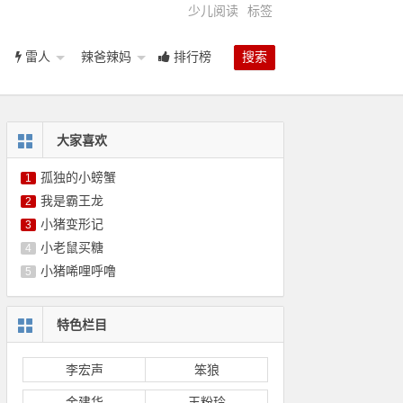
少儿阅读
标签
雷人
辣爸辣妈
排行榜
搜索
大家喜欢
孤独的小螃蟹
1
我是霸王龙
2
小猪变形记
3
小老鼠买糖
4
小猪唏哩呼噜
5
特色栏目
李宏声
笨狼
金建华
王粉玲