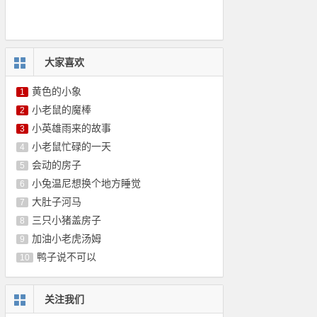
大家喜欢
黄色的小象
1
小老鼠的魔棒
2
小英雄雨来的故事
3
小老鼠忙碌的一天
4
会动的房子
5
小兔温尼想换个地方睡觉
6
大肚子河马
7
三只小猪盖房子
8
加油小老虎汤姆
9
鸭子说不可以
10
关注我们