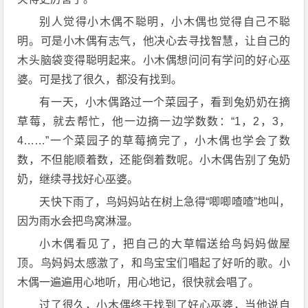
别人觉得小木偶不聪明，小木偶也觉得自己不聪
明。可是小木偶有志气，他决心去寻找智慧，让自己的
木头脑袋变得聪明起来。小木偶想问问有学问的好心巫
婆。可是找了很久，都没有找到。
有一天，小木偶路过一个菜园子，看到兔奶奶在摘
草莓，就去帮忙，他一边摘一边学数数：“1，2，3，
4……”一个菜园子的草莓摘完了，小木偶也学会了数
数，不但能顺着数，还能倒着数呢。小木偶告别了兔奶
奶，继续寻找好心巫婆。
天快下雨了，鸟妈妈站在树上急得“唧唧喳喳”地叫，
因为雨水会把鸟窝淋湿。
小木偶看见了，把自己的大草帽送给鸟妈妈做屋
顶。鸟妈妈太感激了，和鸟宝宝们唱起了好听的歌。小
木偶一遍遍用心地听，用心地记，很快就会唱了。
过了很久，小木偶终于找到了好心巫婆，当他说自