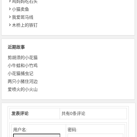
鸡妈妈吃石头
小猫卖鱼
我爱斑马线
木桥上的铁钉
近期故事
剪胡须的小花猫
小牛蛙和小竹鸡
小花猫捕虫记
两只小猪住河边
爱喷火的小火山
发表评论
共有
0
条评论
用户名:
密码: