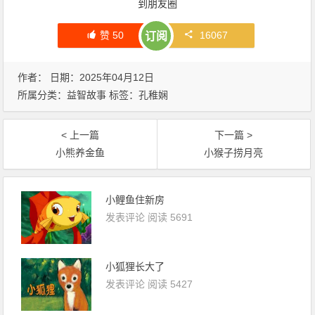
到朋友圈
赞
50
16067
订阅
作者： 日期：2025年04月12日
所属分类：
益智故事
标签：
孔稚娴
< 上一篇
下一篇 >
小熊养金鱼
小猴子捞月亮
小鲤鱼住新房
发表评论
阅读 5691
小狐狸长大了
发表评论
阅读 5427