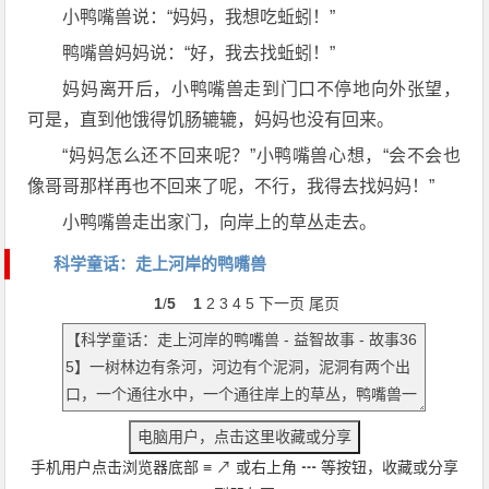
小鸭嘴兽说：“妈妈，我想吃蚯蚓！”
鸭嘴兽妈妈说：“好，我去找蚯蚓！”
妈妈离开后，小鸭嘴兽走到门口不停地向外张望，
可是，直到他饿得饥肠辘辘，妈妈也没有回来。
“妈妈怎么还不回来呢？”小鸭嘴兽心想，“会不会也
像哥哥那样再也不回来了呢，不行，我得去找妈妈！”
小鸭嘴兽走出家门，向岸上的草丛走去。
科学童话：走上河岸的鸭嘴兽
1
/
5
1
2
3
4
5
下一页
尾页
手机用户点击浏览器底部
≡
↗
或右上角
┅
等按钮，收藏或分享