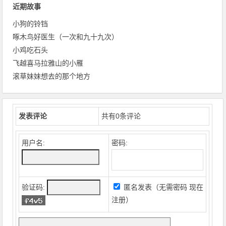
近期故事
小狗的铃铛
啄木鸟好医生（一次和九十九次）
小鸡吃石头
飞越喜马拉雅山的小雁
滚草妹妹想去的那个地方
发表评论
共有
0
条评论
用户名:
密码:
验证码:
匿名发表（无需密码
现在
注册
）