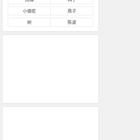
小骆驼
燕子
树
陈波