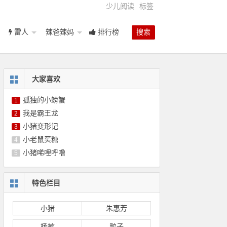
少儿阅读
标签
雷人
辣爸辣妈
排行榜
搜索
大家喜欢
孤独的小螃蟹
1
我是霸王龙
2
小猪变形记
3
小老鼠买糖
4
小猪唏哩呼噜
5
特色栏目
小猪
朱惠芳
杨楠
鸭子