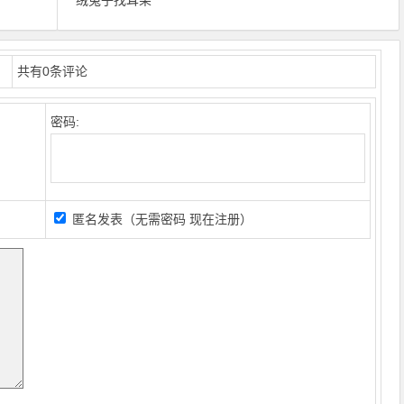
绒兔子找耳朵
共有
0
条评论
密码:
匿名发表（无需密码
现在注册
）