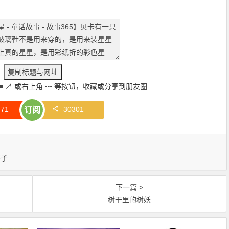
≡
↗
或右上角
┅
等按钮，收藏或分享到朋友圈
赞
71
30301
订阅
鞋子
下一篇 >
树干里的树妖