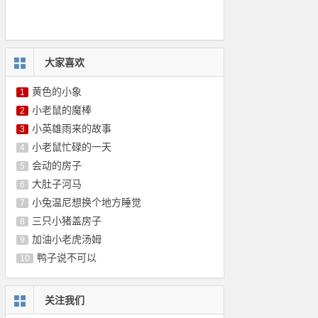
大家喜欢
黄色的小象
1
小老鼠的魔棒
2
小英雄雨来的故事
3
小老鼠忙碌的一天
4
会动的房子
5
大肚子河马
6
小兔温尼想换个地方睡觉
7
三只小猪盖房子
8
加油小老虎汤姆
9
鸭子说不可以
10
关注我们