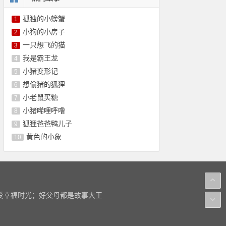
孤独的小螃蟹
1
小狗的小房子
2
一只想飞的猫
3
我是霸王龙
4
小猪变形记
5
想偷猪的狐狸
6
小老鼠买糖
7
小猪唏哩呼噜
8
狐狸爸爸鸭儿子
9
黄色的小象
10
感受幸福时光；好父母都是故事大王