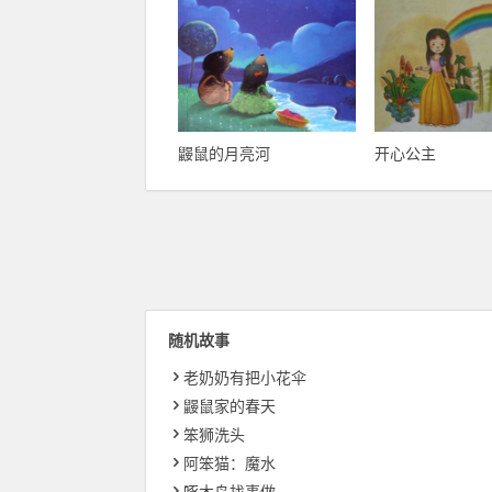
鼹鼠的月亮河
开心公主
随机故事
老奶奶有把小花伞
鼹鼠家的春天
笨狮洗头
阿笨猫：魔水