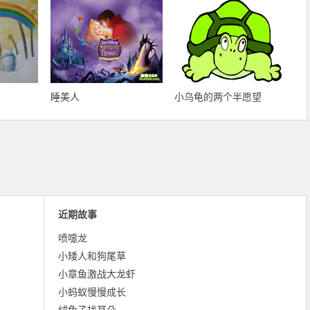
睡美人
小乌龟的两个半愿望
近期故事
喷嚏龙
小矮人和狗尾草
小章鱼激战大龙虾
小蚂蚁慢慢成长