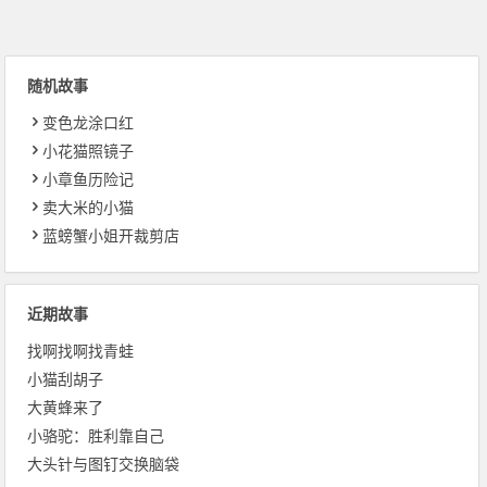
随机故事
变色龙涂口红
小花猫照镜子
小章鱼历险记
卖大米的小猫
蓝螃蟹小姐开裁剪店
近期故事
找啊找啊找青蛙
小猫刮胡子
大黄蜂来了
小骆驼：胜利靠自己
大头针与图钉交换脑袋