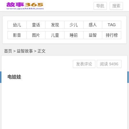
导航
搜索
幼儿
童话
发现
少儿
感人
TAG
影音
图片
儿童
睡前
益智
排行榜
首页
>
益智故事
> 正文
发表评论
阅读
9496
电娃娃