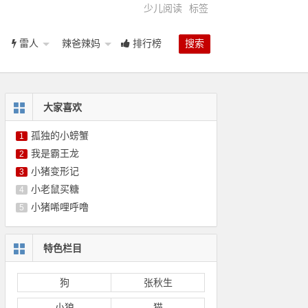
少儿阅读
标签
雷人
辣爸辣妈
排行榜
搜索
大家喜欢
孤独的小螃蟹
1
我是霸王龙
2
小猪变形记
3
小老鼠买糖
4
小猪唏哩呼噜
5
特色栏目
狗
张秋生
小狼
猫