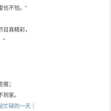
雷也不怕。”
节目真精彩，
”
，
疙瘩；
不到家。
鼠忙碌的一天
｜