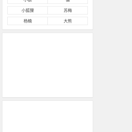
小狐狸
苏梅
杨楠
大熊