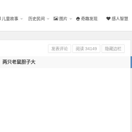
儿童故事
历史民间
图片
奇趣发现
感人智慧
发表评论
阅读
34149
隐藏边栏
两只老鼠胆子大