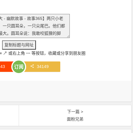
≡
↗
或右上角
┅
等按钮，收藏或分享到朋友圈
赞
43
34149
订阅
下一篇 >
面粉兄弟