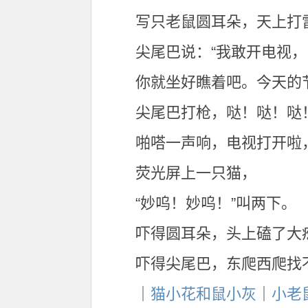
写只老鼠圆耳朵，天上打
尖尾巴说：“我敢开电视，
你就坐好瞧着吧。今天的
尖尾巴打枪，哒！哒！哒！
啪嗒一声响，电视打开啦
荧光屏上一只猫，
“妙呜！妙呜！”叫两下。
吓得圆耳朵，头上磕了大
吓得尖尾巴，东爬西爬找
｜
猫小花和鼠小灰
｜
小老