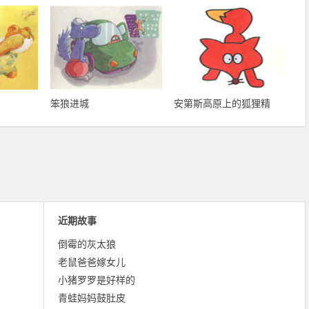
笨狼进城
安第斯高原上的狐狸精
近期故事
倒霉的灰太狼
老鼠爸爸嫁女儿
小猪罗罗是好样的
青蛙妈妈鼓肚皮