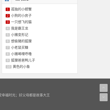
孤独的小螃蟹
1
小狗的小房子
2
一只想飞的猫
3
我是霸王龙
4
小猪变形记
5
想偷猪的狐狸
6
小老鼠买糖
7
小猪唏哩呼噜
8
狐狸爸爸鸭儿子
9
黄色的小象
10
感受幸福时光；好父母都是故事大王