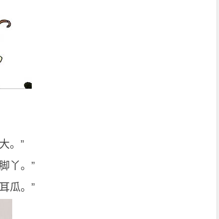
，
。
大。”
脚丫。”
耳瓜。”