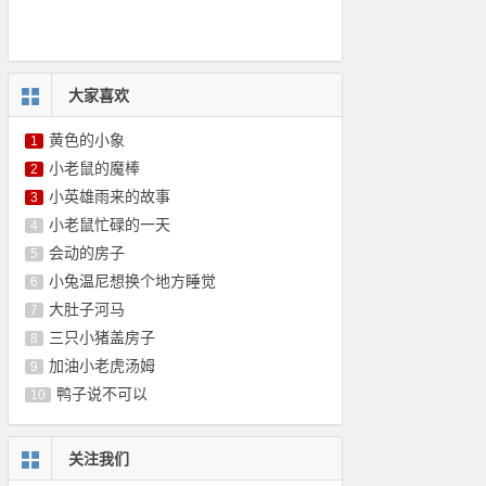
大家喜欢
黄色的小象
1
小老鼠的魔棒
2
小英雄雨来的故事
3
小老鼠忙碌的一天
4
会动的房子
5
小兔温尼想换个地方睡觉
6
大肚子河马
7
三只小猪盖房子
8
加油小老虎汤姆
9
鸭子说不可以
10
关注我们