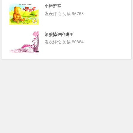
小熊孵蛋
发表评论
阅读 96768
笨狼掉进陷阱里
发表评论
阅读 80884