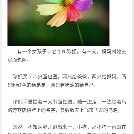
有一个女孩子，名字叫珍妮。有一天，妈妈叫她去
买面包圈。
珍妮买了八只面包圈，两只给爸爸，两只给妈妈，两
只粉红色的给弟弟，两只有奶油的给自己。
珍妮手里提着一大串面包圈，她一边走，一边念着马
路旁商店招牌上的名字，又数数天上飞来飞去的乌鸦。
忽然，不知从哪儿跑出来一只小狗，那小狗一直跟在