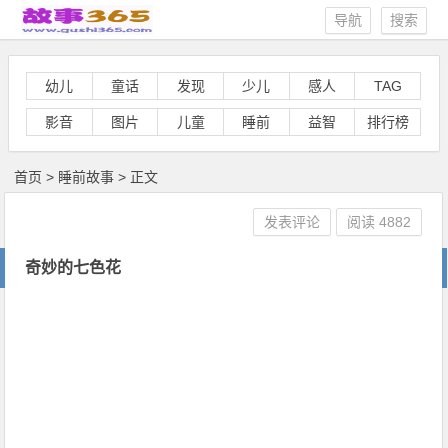
导航
搜索
幼儿
童话
发现
少儿
感人
TAG
影音
图片
儿童
睡前
益智
排行榜
首页
>
睡前故事
> 正文
发表评论
阅读
4882
奇妙的七色花