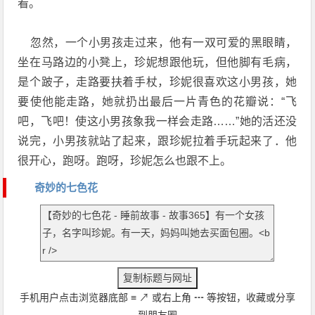
看。
忽然，一个小男孩走过来，他有一双可爱的黑眼睛，
坐在马路边的小凳上，珍妮想跟他玩，但他脚有毛病，
是个跛子，走路要扶着手杖，珍妮很喜欢这小男孩，她
要使他能走路，她就扔出最后一片青色的花瓣说：“飞
吧，飞吧！使这小男孩象我一样会走路……”她的活还没
说完，小男孩就站了起来，跟珍妮拉着手玩起来了．他
很开心，跑呀。跑呀，珍妮怎么也跟不上。
奇妙的七色花
手机用户点击浏览器底部
≡
↗
或右上角
┅
等按钮，收藏或分享