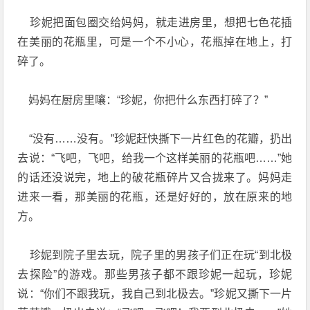
珍妮把面包圈交给妈妈，就走进房里，想把七色花插
在美丽的花瓶里，可是一个不小心，花瓶掉在地上，打
碎了。
妈妈在厨房里嚷：“珍妮，你把什么东西打碎了？”
“没有……没有。”珍妮赶快撕下一片红色的花瓣，扔出
去说：“飞吧，飞吧，给我一个这样美丽的花瓶吧……”她
的话还没说完，地上的破花瓶碎片又合拢来了。妈妈走
进来一看，那美丽的花瓶，还是好好的，放在原来的地
方。
珍妮到院子里去玩，院子里的男孩子们正在玩“到北极
去探险”的游戏。那些男孩子都不跟珍妮一起玩，珍妮
说：“你们不跟我玩，我自己到北极去。”珍妮又撕下一片