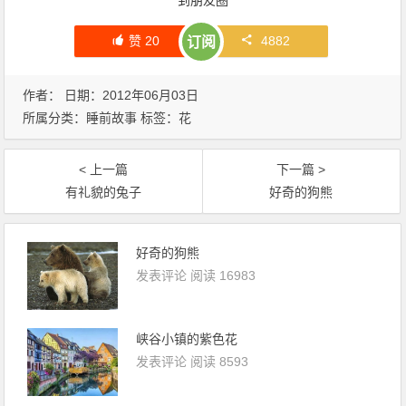
到朋友圈
赞
20
4882
订阅
作者： 日期：2012年06月03日
所属分类：
睡前故事
标签：
花
< 上一篇
下一篇 >
有礼貌的兔子
好奇的狗熊
好奇的狗熊
发表评论
阅读 16983
峡谷小镇的紫色花
发表评论
阅读 8593