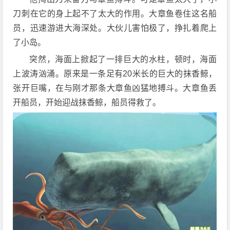
刀刺在它的身上起不了太大的作用。大章鱼卷住这名船
员，迅速游进大海深处。大伙儿害怕极了，挣扎着爬上
了小岛。
突然，海面上掀起了一排巨大的水柱，顿时，海面
上波涛汹涌。原来是一条足有20米长的巨大的抹香鲸，
张开巨嘴，在与刚才那条大章鱼凶猛地搏斗。大章鱼丢
开船员，开始迎战抹香鲸，船员得救了。