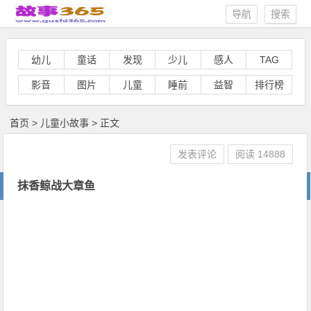
导航
搜索
幼儿
童话
发现
少儿
感人
TAG
影音
图片
儿童
睡前
益智
排行榜
首页
>
儿童小故事
> 正文
发表评论
阅读
14888
抹香鲸战大章鱼