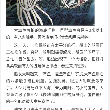
大章鱼可怕的海底怪物，巨型章鱼直径有3米以上
的，有八条触手，再海底专门捕食鱼和甲壳动物。
这一天，一艘帆船正在太平洋航行，船上的船员们
正在吃午餐。突然，船剧烈摇晃起来，船员们下坏了，
急忙向窗外望去。呀，船边出现了一个大怪物，把好几
条柔软而有力的腕足伸上甲板，卷过来扫过去。
船长大叫起来：“章鱼，巨型章鱼！”只见大章鱼用它
的八条触手缠住帆船，乱摇乱晃，眼见大船就要散架
了。大伙儿纷纷跳下大海，奋力向附近的小岛游去。大
章鱼弄散了帆船又飞快地追向逃生的海员们。游在最后
的一名船员被大章鱼卷住了。
他掏出刀来奋力与章鱼搏斗。可是章鱼太大了，小