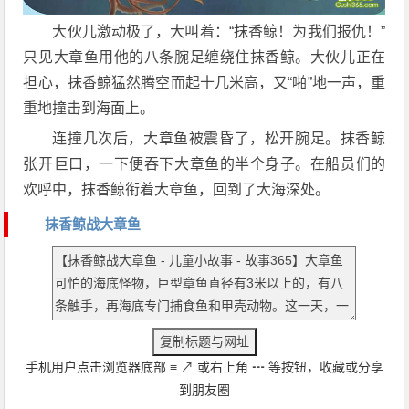
大伙儿激动极了，大叫着：“抹香鲸！为我们报仇！”
只见大章鱼用他的八条腕足缠绕住抹香鲸。大伙儿正在
担心，抹香鲸猛然腾空而起十几米高，又“啪”地一声，重
重地撞击到海面上。
连撞几次后，大章鱼被震昏了，松开腕足。抹香鲸
张开巨口，一下便吞下大章鱼的半个身子。在船员们的
欢呼中，抹香鲸衔着大章鱼，回到了大海深处。
抹香鲸战大章鱼
手机用户点击浏览器底部
≡
↗
或右上角
┅
等按钮，收藏或分享
到朋友圈