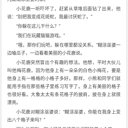
小花鹿一听吓坏了，赶紧从草堆后面钻了出来，他
说：“别把我变成花斑蛇，我最讨厌蛇了。”
“你躲在这儿干什么？”
“我们在玩藏猫猫游戏。”
“哦，那你们玩吧，躲在哪里都没关系。”糊涂巫婆一
边嗑瓜子，一边看着美丽的小花鹿说。
小花鹿突然冒出个有趣的想法。他想，平时大伙儿
叫他梅花鹿，因为他身上有一朵朵的白色小梅花，要是
他身上有一格格的小格子多好。那样，小熊和同学们就
能用手指在那些格子里练习写字了。身上有美丽的格子
也很好看。大象太太有条花格子的披肩，披在身上就很
漂亮。
小花鹿对糊涂巫婆说：“糊涂巫婆，你能在我身上变
出八个格子来吗？”