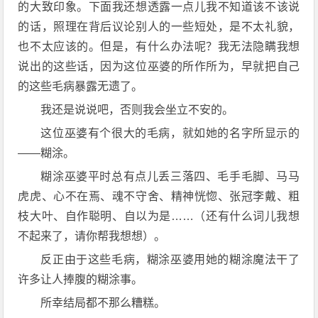
的大致印象。下面我还想透露一点儿我不知道该不该说
的话，照理在背后议论别人的一些短处，是不太礼貌，
也不太应该的。但是，有什么办法呢？我无法隐瞒我想
说出的这些话，因为这位巫婆的所作所为，早就把自己
的这些毛病暴露无遗了。
我还是说说吧，否则我会坐立不安的。
这位巫婆有个很大的毛病，就如她的名字所显示的
——糊涂。
糊涂巫婆平时总有点儿丢三落四、毛手毛脚、马马
虎虎、心不在焉、魂不守舍、精神恍惚、张冠李戴、粗
枝大叶、自作聪明、自以为是……（还有什么词儿我想
不起来了，请你帮我想想）。
反正由于这些毛病，糊涂巫婆用她的糊涂魔法干了
许多让人捧腹的糊涂事。
所幸结局都不那么糟糕。