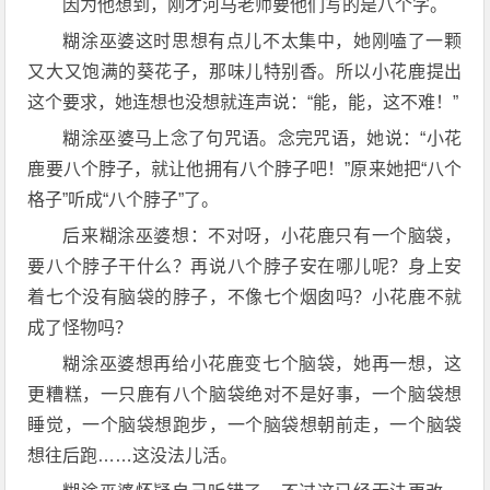
因为他想到，刚才河马老师要他们写的是八个字。
糊涂巫婆这时思想有点儿不太集中，她刚嗑了一颗
又大又饱满的葵花子，那味儿特别香。所以小花鹿提出
这个要求，她连想也没想就连声说：“能，能，这不难！”
糊涂巫婆马上念了句咒语。念完咒语，她说：“小花
鹿要八个脖子，就让他拥有八个脖子吧！”原来她把“八个
格子”听成“八个脖子”了。
后来糊涂巫婆想：不对呀，小花鹿只有一个脑袋，
要八个脖子干什么？再说八个脖子安在哪儿呢？身上安
着七个没有脑袋的脖子，不像七个烟囱吗？小花鹿不就
成了怪物吗？
糊涂巫婆想再给小花鹿变七个脑袋，她再一想，这
更糟糕，一只鹿有八个脑袋绝对不是好事，一个脑袋想
睡觉，一个脑袋想跑步，一个脑袋想朝前走，一个脑袋
想往后跑……这没法儿活。