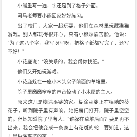
小熊重写一遍，字还是到了格子外面。
河马老师要小熊回家好好练习。
出了校门，大家一起玩耍，他们在森林里玩藏猫猫
游戏。别人都玩得很开心，只有小熊愁眉苦脸。他说：
“为了这八个字，我写呀写呀，把格子纸都写完了，还写
不好！”
小花鹿说：“没关系的，我会帮你找纸。”
他们又开始玩游戏。
小花鹿躲在一座小木头房子前面的草堆里。
院子里窸窸窣窣的声音惊动了小木屋的主人。
原来这儿是糊涂巫婆的家。糊涂巫婆正在嗑她的葵
花子，听到院子里有声响，她把房门打开，院子里空空
的。但她知道院子里有人：“谁躲在草堆后面？要是再不
出来，我会把他变成一条身上有花斑的蛇！要知道，这
儿是糊涂巫婆的家。”