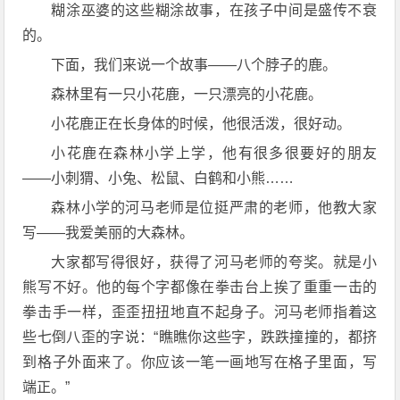
糊涂巫婆的这些糊涂故事，在孩子中间是盛传不衰
的。
下面，我们来说一个故事——八个脖子的鹿。
森林里有一只小花鹿，一只漂亮的小花鹿。
小花鹿正在长身体的时候，他很活泼，很好动。
小花鹿在森林小学上学，他有很多很要好的朋友
——小刺猬、小兔、松鼠、白鹤和小熊……
森林小学的河马老师是位挺严肃的老师，他教大家
写——我爱美丽的大森林。
大家都写得很好，获得了河马老师的夸奖。就是小
熊写不好。他的每个字都像在拳击台上挨了重重一击的
拳击手一样，歪歪扭扭地直不起身子。河马老师指着这
些七倒八歪的字说：“瞧瞧你这些字，跌跌撞撞的，都挤
到格子外面来了。你应该一笔一画地写在格子里面，写
端正。”