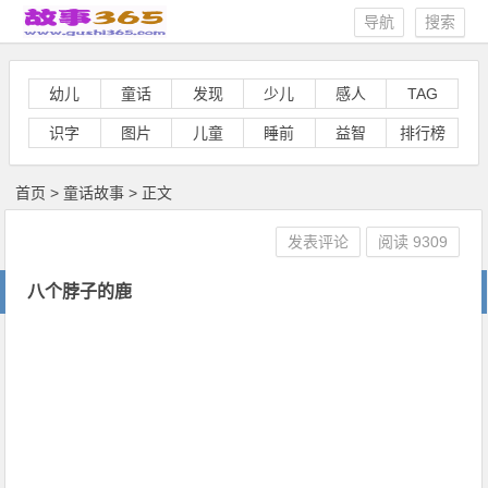
导航
搜索
幼儿
童话
发现
少儿
感人
TAG
识字
图片
儿童
睡前
益智
排行榜
首页
>
童话故事
> 正文
发表评论
阅读
9309
八个脖子的鹿