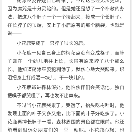
糊涂巫婆怀疑自己听错了，不过这已经无法更改，
因为魔咒是十分灵验的。但是她还是想了一个补救的办
法，把这八个脖子一个一个接起来，接成一个长脖子。
在长脖子的顶端，安上了小鹿原有的那个脑袋，也就是
说——
小花鹿变成了一只脖子很长的鹿。
小花鹿一见自己身上的梅花点没有变成格子，而脖
子却在一个劲儿地往上长，长得有原来脖子八个那么
长。他知道糊涂巫婆犯糊涂了，就伤心地大哭起来，眼
泪把身上打成湿一块儿、干一块儿的。
小花鹿逃进森林深处，他怕伙伴们会笑话他，独自
把嗓子都哭哑了，再也发不出声来。
不过当小花鹿哭累了，哭饿了，抬头吃树叶时，他
发现上面的叶子又多又嫩，比下面的叶子好吃多了。小
花鹿再抻长脖子一看，森林周围的景色都在眼前。他还
能看到很远处朋友们的一举一动呢。小花鹿心想：也