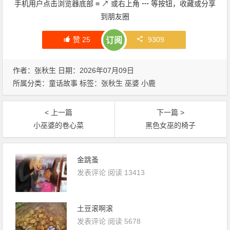
手机用户点击浏览器底部
≡
↗
或右上角
┅
等按钮，收藏或分享
到朋友圈
赞
25
9309
订阅
作者：张秋生 日期：2026年07月09日
所属分类：
童话故事
标签：
张秋生
巫婆
小鹿
< 上一篇
下一篇 >
小巫婆的卷心菜
黑色女巫的椅子
金跳蚤
发表评论
阅读 13413
土豆滚啊滚
发表评论
阅读 5678