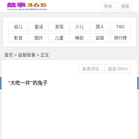
导航
搜索
幼儿
童话
发现
少儿
感人
TAG
影音
图片
儿童
睡前
益智
排行榜
首页
>
益智故事
> 正文
发表评论
阅读
8693
“大吃一井”的兔子