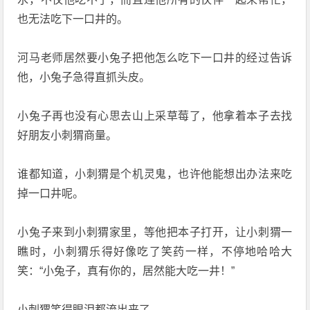
也无法吃下一口井的。
河马老师居然要小兔子把他怎么吃下一口井的经过告诉
他，小兔子急得直抓头皮。
小兔子再也没有心思去山上采草莓了，他拿着本子去找
好朋友小刺猬商量。
谁都知道，小刺猬是个机灵鬼，也许他能想出办法来吃
掉一口井呢。
小兔子来到小刺猬家里，等他把本子打开，让小刺猬一
瞧时，小刺猬乐得好像吃了笑药一样，不停地哈哈大
笑：“小兔子，真有你的，居然能大吃一井！”
小刺猬笑得眼泪都流出来了。