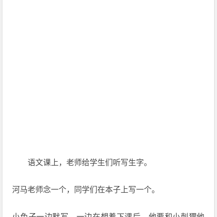
语文课上，老师给学生们听写生字。
河马老师念一个，同学们在本子上写一个。
小兔子一边默写，一边在想着下课后，他要和小刺猬他