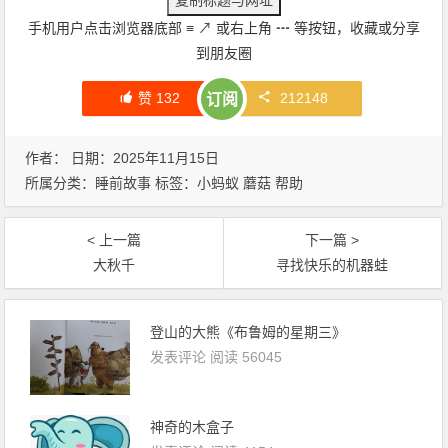
手机用户点击浏览器底部
≡
↗
或右上角
┅
等按钮，收藏或分享
到朋友圈
赞
132
212148
订阅
作者： 日期：2025年11月15日
所属分类：
睡前故事
标签：
小蚂蚁
蘑菇
帮助
< 上一篇
下一篇 >
大秋千
寻找快乐的机器蛙
登山的大熊《布鲁姆的星期三》
发表评论
阅读 56045
神奇的木盒子