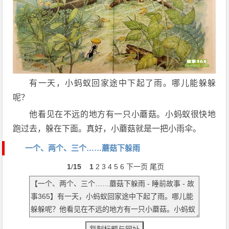
有一天，小蚂蚁回家途中下起了雨。哪儿能躲躲
呢？
他看见在不远的地方有一只小蘑菇。小蚂蚁很快地
跑过去，躲在下面。真好，小蘑菇就是一把小雨伞。
一个、两个、三个……蘑菇下躲雨
1
/
15
1
2
3
4
5
6
下一页
尾页