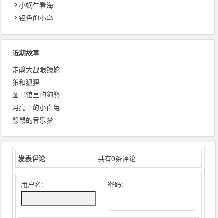
小蜗牛看海
银色的小鸟
近期故事
走鹃大战眼镜蛇
狼和狐狸
图书馆里的狗熊
月亮上的小白兔
鼹鼠的音乐梦
发表评论
共有
0
条评论
用户名:
密码: