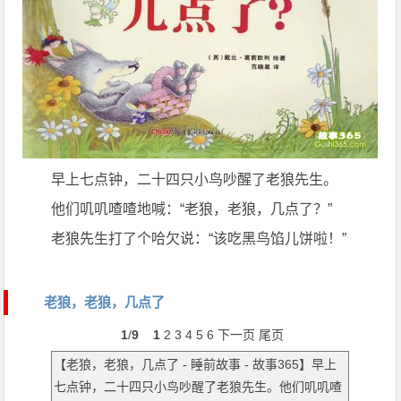
早上七点钟，二十四只小鸟吵醒了老狼先生。
他们叽叽喳喳地喊：“老狼，老狼，几点了？”
老狼先生打了个哈欠说：“该吃黑鸟馅儿饼啦！”
老狼，老狼，几点了
1
/
9
1
2
3
4
5
6
下一页
尾页