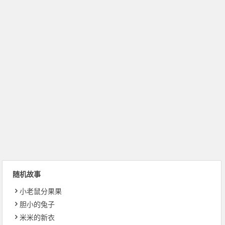
随机故事
小老鼠分果果
胆小的兔子
米米的新衣