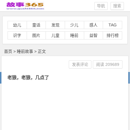
导航
搜索
幼儿
童话
发现
少儿
感人
TAG
识字
图片
儿童
睡前
益智
排行榜
首页
>
睡前故事
> 正文
发表评论
阅读
209689
老狼，老狼，几点了