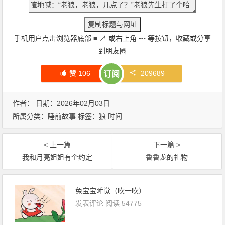
手机用户点击浏览器底部
≡
↗
或右上角
┅
等按钮，收藏或分享
到朋友圈
赞
106
209689
订阅
作者： 日期：2026年02月03日
所属分类：
睡前故事
标签：
狼
时间
< 上一篇
下一篇 >
我和月亮姐姐有个约定
鲁鲁龙的礼物
兔宝宝睡觉（吹一吹）
发表评论
阅读 54775