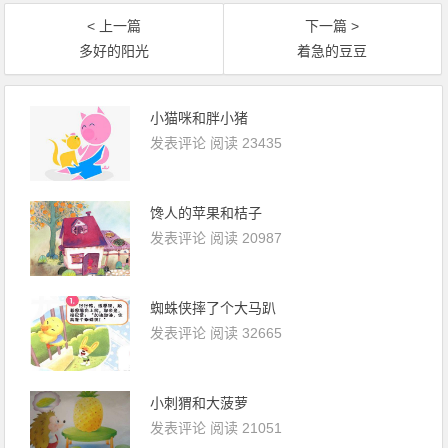
< 上一篇
下一篇 >
多好的阳光
着急的豆豆
小猫咪和胖小猪
发表评论
阅读 23435
馋人的苹果和桔子
发表评论
阅读 20987
蜘蛛侠摔了个大马趴
发表评论
阅读 32665
小刺猬和大菠萝
发表评论
阅读 21051