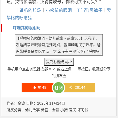
道，哭得像唱歌，哭得像吹号，你说可笑不可笑？”
｜
谁扔的垃圾
｜
小松鼠的眼泪
｜
丁当狗尿裤子
｜
爱
攀比的呼噜猪
｜
呼噜猪的眼泪河
手机用户点击浏览器底部
≡
↗
或右上角
┅
等按钮，收藏或分享
到朋友圈
赞
49
26144
订阅
作者：金波 日期：2025年11月24日
所属分类：
幼儿故事
标签：
金波
小猪
爱哭
坏习惯