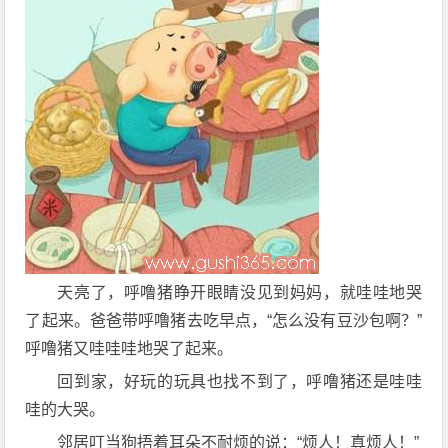
天亮了，呼噜猪睁开眼睛没见到妈妈，就哇哇地哭
了起来。爸爸带呼噜猪去吃早点，“怎么没有豆沙包啊？”
呼噜猪又哇哇哇地哭了起来。
回到家，好玩的玩具也找不到了，呼噜猪还是哇哇
哇的大哭。
邻居叮当狗捂着耳朵不耐烦的说：“烦人！真烦人！”