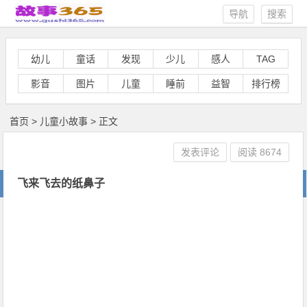
导航
搜索
幼儿
童话
发现
少儿
感人
TAG
影音
图片
儿童
睡前
益智
排行榜
首页
>
儿童小故事
> 正文
发表评论
阅读
8674
飞来飞去的纸鼻子