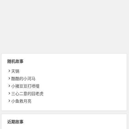
随机故事
天锅
酷酷的小河马
小猪豆豆打喷嚏
三心二意的囧老虎
小鱼救月亮
近期故事