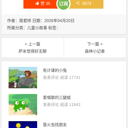
赞
35
8674
订阅
作者：周君祥 日期：2026年04月20日
所属分类：
儿童小故事
标签：
< 上一篇
下一篇 >
萨米觉得好无聊
森林小记者
有计谋的小兔
发表评论
阅读 17741
爱唱歌的三腿蛙
发表评论
阅读 11842
萤火虫找朋友