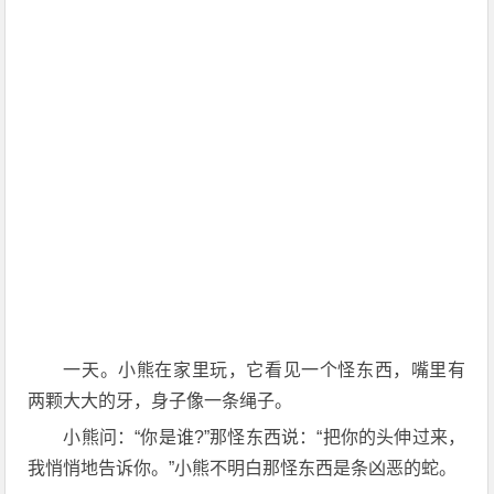
一天。小熊在家里玩，它看见一个怪东西，嘴里有
两颗大大的牙，身子像一条绳子。
小熊问：“你是谁?”那怪东西说：“把你的头伸过来，
我悄悄地告诉你。”小熊不明白那怪东西是条凶恶的蛇。