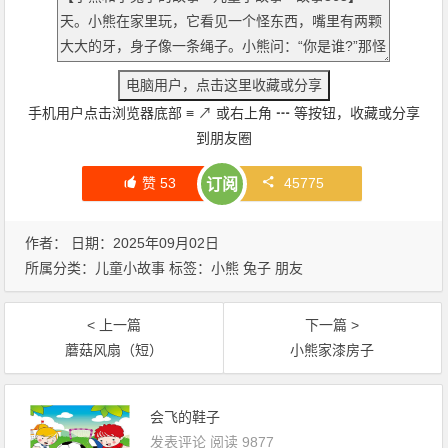
手机用户点击浏览器底部
≡
↗
或右上角
┅
等按钮，收藏或分享
到朋友圈
赞
53
45775
订阅
作者： 日期：2025年09月02日
所属分类：
儿童小故事
标签：
小熊
兔子
朋友
< 上一篇
下一篇 >
蘑菇风扇（短）
小熊家漆房子
会飞的鞋子
发表评论
阅读 9877