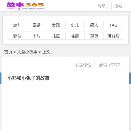
导航
搜索
幼儿
童话
发现
少儿
感人
TAG
影音
图片
儿童
睡前
益智
排行榜
首页
>
儿童小故事
> 正文
发表评论
阅读
45775
小熊和小兔子的故事