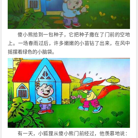
傻小熊拾到一包种子，它把种子撒在了门前的空地
上。一场春雨过后，许多嫩嫩的小苗钻了出来，在风中
摇摆着绿色的小脑袋。
有一天，小狐狸从傻小熊门前经过，他羡慕地说：