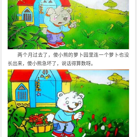
两个月过去了，傻小熊的萝卜园里连一个萝卜也没
长出来，傻小熊急坏了，说话得算数呀。