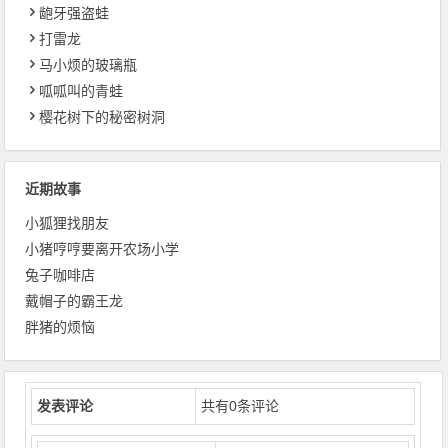
龅牙强盗蛙
打雷龙
马小烦的玻璃瓶
呱呱叫的青蛙
樱花树下的秘密树洞
近期故事
小狐狸找朋友
小猪哼哼要离开农场小学
兔子咖啡店
戴帽子的霸王龙
胖猪的烦恼
发表评论
共有
0
条评论