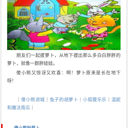
朋友们一起拔萝卜，从地下拔出那么多白白胖胖的
萝卜，就像一群胖娃娃。
傻小熊又惊讶又欢喜：啊！萝卜原来是长在地下
呀！
｜
傻小熊进城
｜
兔子的胡萝卜
｜
小狐狸乐乐
｜
温妮
和魔法南瓜
｜
傻小熊种萝卜