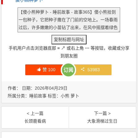
手机用户点击浏览器底部
≡
↗
或右上角
┅
等按钮，收藏或分享
到朋友圈
赞
100
53983
订阅
作者： 日期：2026年04月29日
所属分类：
睡前故事
标签：
小熊
萝卜
< 上一篇
下一篇 >
长颈鹿看病
大象滑梯过生日