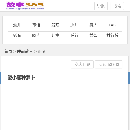
导航
搜索
幼儿
童话
发现
少儿
感人
TAG
影音
图片
儿童
睡前
益智
排行榜
首页
>
睡前故事
> 正文
发表评论
阅读
53983
傻小熊种萝卜