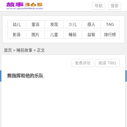
导航
搜索
幼儿
童话
发现
少儿
感人
TAG
影音
图片
儿童
睡前
益智
排行榜
首页
>
睡前故事
> 正文
发表评论
阅读
7881
熊指挥和他的乐队