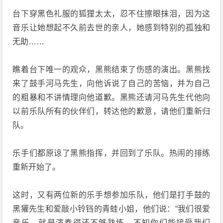
台下穿黑色礼服的狐狸太太，忍不住擦眼抹泪，因为这
音乐让她想起不久前去世的亲人，她感到特别的孤独和
无助……
瞧着台下唯一的观众，黑熊结束了伤感的演出。黑熊找
来了鼓手河马先生，向他诉说了自己的苦恼，并为自己
的粗暴和不讲情理向他道歉。黑熊还请河马先生代他向
以前乐队所有的伙伴们，转达他的歉意，请他们重新归
队。
乐手们都原谅了黑熊指挥，并回到了乐队。热闹的排练
重新开始了。
这时，又有两位新的乐手想参加乐队，他们是打手鼓的
黑獾先生和爱敲小铃铛的青蛙小姐，他们说：“我们很爱
音乐，就是演奏得还不够熟练，不知你们能接受我们