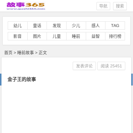
导航
搜索
幼儿
童话
发现
少儿
感人
TAG
影音
图片
儿童
睡前
益智
排行榜
首页
>
睡前故事
> 正文
发表评论
阅读
25451
金子王的故事