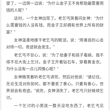
望了，一边哭一边说：“为什么金子王不肯帮助最需要用
钱的人呢？”
这时，一个女神出现了。老乞丐哭着问女神：“为什
么需要钱的人没有钱，而金子王却拥有世界上所有的财
富？”
女神温柔地擦干老乞丐的眼泪，说：“用善良的心去
对待一切，奇迹就会发生。”
老乞丐不甘心，说：“为了给妻子和孩子看病，我不
得不在大街上乞讨。金子王开着钻石车，穿着黄金衣，
为什么没有一点儿同情心呢？”
女神微笑着听老乞丐讲完，然后对他说：“请记住，
无论生活对你如何，都不要丢了善心。只要有善心，世
界就会有奇迹。”说完，女神消失了，老乞丐只好继续乞
讨。
一个乞讨的小男孩一整天没吃东西了，老乞丐见