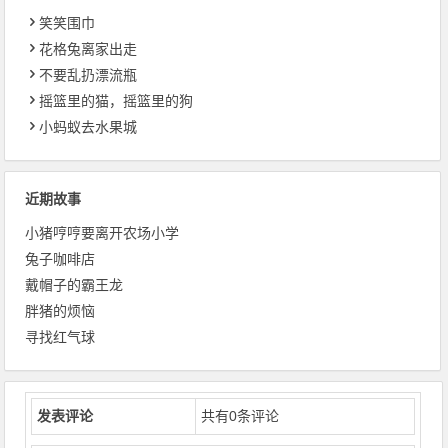
笑笑围巾
花格兔离家出走
不要乱扔漂流瓶
摇篮里的猫，摇篮里的狗
小蚂蚁去水果城
近期故事
小猪哼哼要离开农场小学
兔子咖啡店
戴帽子的霸王龙
胖猪的烦恼
寻找红气球
发表评论
共有
0
条评论