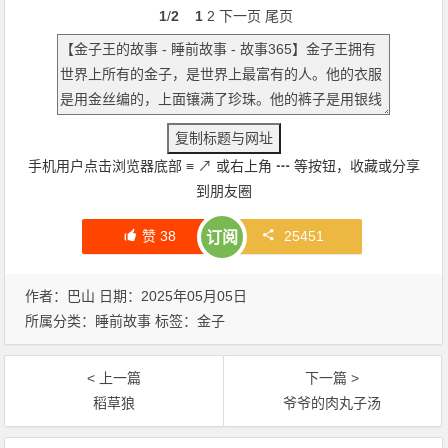
1
/
2
1
2
下一页
尾页
手机用户点击浏览器底部
≡
↗
或右上角
┅
等按钮，收藏或分享
到朋友圈
赞
38
25451
订阅
作者：巴山 日期：2025年05月05日
所属分类：
睡前故事
标签：
金子
< 上一篇
下一篇 >
稻草狼
爷爷的肉丸子汤