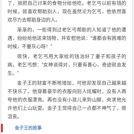
了，就把自己讨来的食物分给他吃。老乞丐以前有钱的
时候，就喜欢帮助别人，现在虽然沦为乞丐，他依然喜
欢尽力去帮助身边的人。
渐渐的，一些得到过老乞丐帮助的人知道了他的遭
遇，纷纷给他送来钱物，并安慰他说：“谁都会有困难的
时候，不要灰心呀！”
很快，老乞丐用大家给的钱治好了妻子和孩子的
病。老乞丐想：“女神说得对，只要有善心，奇迹就会发
生。”
金子王的财富不断地增加，可他却发现自己越来越
不快乐了。他穿着豪华的衣服向别人炫耀时，没有人再
夸他的衣服漂亮。再也没有小孩儿来到山脚，央求他允
许他们上山玩耍。金子王觉得自己一点都不神气了，很
沮丧。
金子王的故事