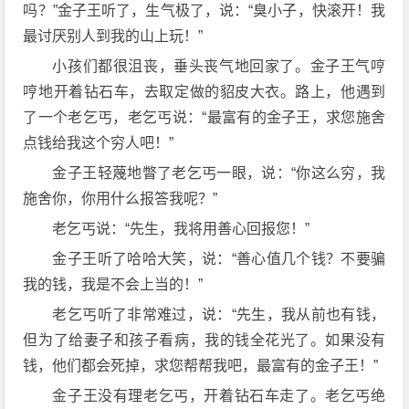
吗？”金子王听了，生气极了，说：“臭小子，快滚开！我
最讨厌别人到我的山上玩！”
小孩们都很沮丧，垂头丧气地回家了。金子王气哼
哼地开着钻石车，去取定做的貂皮大衣。路上，他遇到
了一个老乞丐，老乞丐说：“最富有的金子王，求您施舍
点钱给我这个穷人吧！”
金子王轻蔑地瞥了老乞丐一眼，说：“你这么穷，我
施舍你，你用什么报答我呢？”
老乞丐说：“先生，我将用善心回报您！”
金子王听了哈哈大笑，说：“善心值几个钱？不要骗
我的钱，我是不会上当的！”
老乞丐听了非常难过，说：“先生，我从前也有钱，
但为了给妻子和孩子看病，我的钱全花光了。如果没有
钱，他们都会死掉，求您帮帮我吧，最富有的金子王！”
金子王没有理老乞丐，开着钻石车走了。老乞丐绝