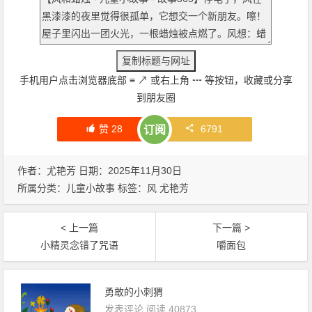
手机用户点击浏览器底部
≡
↗
或右上角
┅
等按钮，收藏或分享
到朋友圈
赞
28
6791
订阅
作者：尤艳芳 日期：2025年11月30日
所属分类：
儿童小故事
标签：
风
尤艳芳
< 上一篇
下一篇 >
小精灵念错了咒语
嚼面包
勇敢的小刺猬
发表评论
阅读 40873