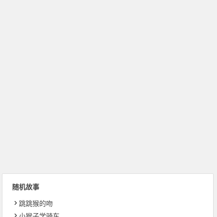
随机故事
跳跳猴的吻
小猴子学骑车