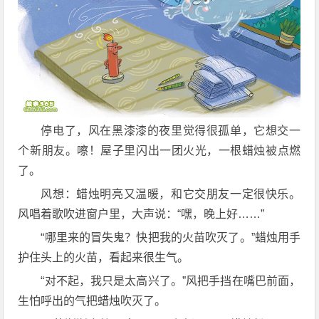
停电了，风在黑漆漆的夜里觉得很孤单，它想交一
个新朋友。嚓！屋子里闪出一团火光，一根蜡烛被点燃
了。
风想：蜡烛明亮又温暖，和它交朋友一定很快乐。
风唱着歌吹进窗户里，大声说：“嘿，晚上好……”
“哪里来的冒失鬼？快把我的火苗吹灭了。”蜡烛用手
护住头上的火苗，看起来很生气。
“对不起，我只是太高兴了。”风把手挡在嘴巴前面，
生怕呼出的气把蜡烛吹灭了。