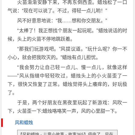
火苗渐渐安静下来，不再东倒西歪。蜡烛松了一口
气说：“现在可以说了。不过，得轻一点儿哟！”
风不好意思地说：“我……想和你交朋友。”
“太棒了！我正想找个朋友一起玩呢。”蜡烛说话的时
候，头上的火苗不停地跳跃着。
“那我们玩游戏吧。”风提议道。“玩什么呢？你一不
小心，就会把我吹灭的。”蜡烛有点儿担忧。
“我会努力让自己轻一点儿、慢一点儿，就像这样
——”风从指缝中轻轻吹过，蜡烛头上的小火苗歪了一
下，很快又恢复了正常。蜡烛觉得头上癢痒的，好玩极
了。
于是，两个好朋友在黑夜里玩起了新游戏：风吹一
下，火苗歪一下;蜡烛咯咯笑一声，风的心里甜一下。
风和蜡烛