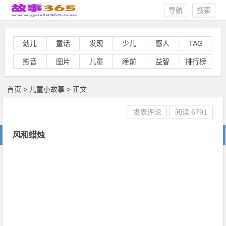
导航
搜索
幼儿
童话
发现
少儿
感人
TAG
影音
图片
儿童
睡前
益智
排行榜
首页
>
儿童小故事
> 正文
发表评论
阅读
6791
风和蜡烛