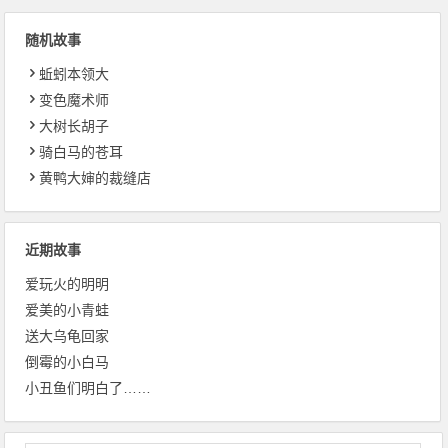
随机故事
蚯蚓本领大
变色魔术师
大树长胡子
骑白马的苍耳
黄鸭大婶的裁缝店
近期故事
爱玩火的明明
爱美的小青蛙
送大乌龟回家
倒霉的小白马
小丑鱼们明白了……