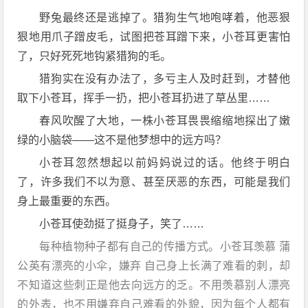
野兔最终还是逃掉了。猎狗生气地咆哮着，他恶狠
狠地用爪子蹭皮毛，试图把苍耳蹭下来，小苍耳更害怕
了，只好死死地钩紧猎狗的毛。
猎狗实在没有办法了，多亏主人及时赶到，才替他
取下小苍耳，挥手一扔，把小苍耳扔进了草丛里……
春风吹醒了大地，一株小苍耳畏畏缩缩地探出了嫩
绿的小脑袋——这不是他梦想中的远方吗？
小苍耳忽然想起以前妈妈说过的话。他终于明白
了，许多我们不以为意、甚至厌恶的东西，可能是我们
身上最重要的东西。
小苍耳使劲挺了挺身子，笑了……
每种植物种子都有自己的传播方式。小苍耳羡慕 蒲
公英有漂亮的小伞，嫌弃 自己身上长满了难看的刺，却
不知道这些刺正是他去向远方的乏。不用羡慕别人漂亮
的外表，也不用嫌弃自己难看的外貌，因为每个人都有