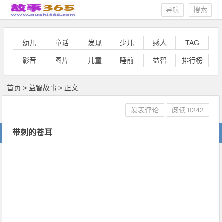
导航
搜索
幼儿
童话
发现
少儿
感人
TAG
影音
图片
儿童
睡前
益智
排行榜
首页
>
益智故事
> 正文
发表评论
阅读
8242
带刺的苍耳