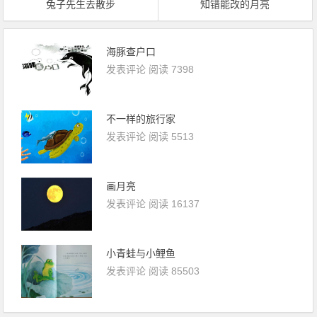
兔子先生去散步
知错能改的月亮
海豚查户口
发表评论
阅读 7398
不一样的旅行家
发表评论
阅读 5513
画月亮
发表评论
阅读 16137
小青蛙与小鲤鱼
发表评论
阅读 85503