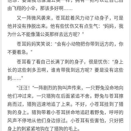
他想：要是我也像蒲公英一样，拥有一把可以让自己自
由飞翔的小伞，那该多好啊……
又一阵微风袭来，苍耳趁着风力动了动身子，可是
他并没有挣脱出来。他有些忧伤又有点生气：“妈妈，我
为什么不能像蒲公英那样去远方呢？”
苍耳妈妈笑笑说：“会有小动物把你带到远方的，你
不要着急。”
苍耳看了看自己长满了刺的身子，很是忧伤：“身上
长的这些刺多丑啊，谁肯带我到远方呢？要是没有这些
刺……”
“汪汪！”一阵剧烈的狗叫声传来，一只野兔没命地向
他们冲过来，一只猎狗在后面紧追不舍。野兔与苍耳擦
肩而过，猎狗迅速地追了上来。不好，小苍耳挂到了猎
狗的身上。猎狗带着小苍耳拼命地追赶着野兔，呼呼的
风声不停地从他们身边掠过。小苍耳有些害怕，只好把
身上的刺紧紧地钩在了猎狗的毛上。