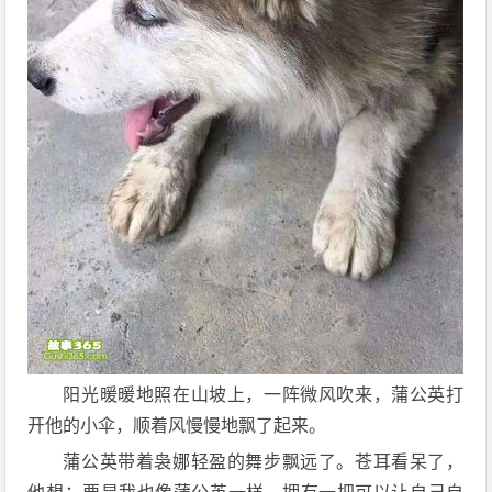
阳光暖暖地照在山坡上，一阵微风吹来，蒲公英打
开他的小伞，顺着风慢慢地飘了起来。
蒲公英带着袅娜轻盈的舞步飘远了。苍耳看呆了，