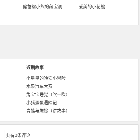
储蓄罐小熊的藏宝洞
爱美的小花熊
近期故事
小星星的晚安小冒险
水果汽车大赛
兔宝宝睡觉（吹一吹）
小猪蛋蛋遇险记
青蛙与蟾蜍（讲故事）
共有
0
条评论