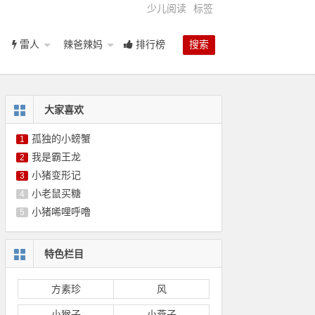
少儿阅读
标签
雷人
辣爸辣妈
排行榜
搜索
大家喜欢
孤独的小螃蟹
1
我是霸王龙
2
小猪变形记
3
小老鼠买糖
4
小猪唏哩呼噜
5
特色栏目
方素珍
风
小猴子
小燕子