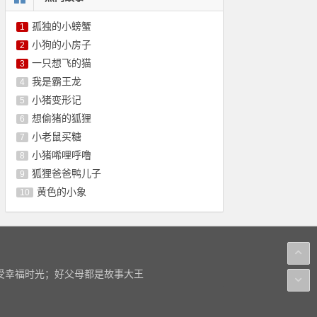
孤独的小螃蟹
1
小狗的小房子
2
一只想飞的猫
3
我是霸王龙
4
小猪变形记
5
想偷猪的狐狸
6
小老鼠买糖
7
小猪唏哩呼噜
8
狐狸爸爸鸭儿子
9
黄色的小象
10
感受幸福时光；好父母都是故事大王