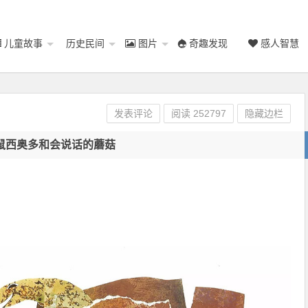
儿童故事
历史民间
图片
奇趣发现
感人智慧
发表评论
阅读
252797
隐藏边栏
鼠西奥多和会说话的蘑菇