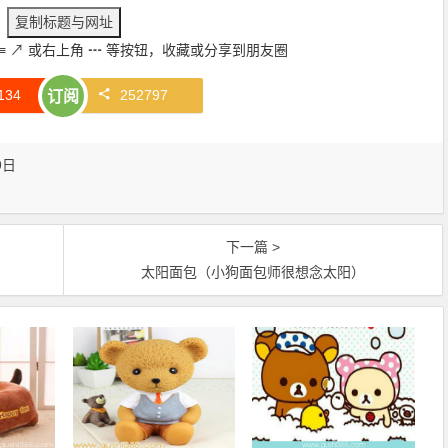
≡
↗
或右上角
┅
等按钮，收藏或分享到朋友圈
134
252797
订阅
9日
下一篇 >
太阳面包（小狗面包师很想念太阳）