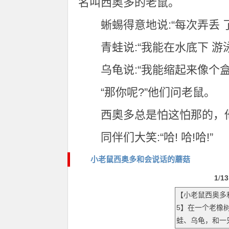
名叫西奥多的老鼠。
蜥蜴得意地说:“每次弄丢
青蛙说:“我能在水底下 游
乌龟说:“我能缩起来像个盒
“那你呢?”他们问老鼠。
西奧多总是怕这怕那的，他
同伴们大笑:“哈! 哈!哈!”
小老鼠西奥多和会说话的蘑菇
1
/
13