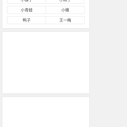
小青蛙
小猪
鸭子
王一梅