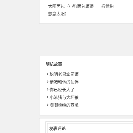
太阳面包（小狗面包师很
板凳狗
想念太阳）
随机故事
聪明老鼠笨厨师
箭猪和他的伙伴
你已经长大了
小笨猪与大坏狼
唧唧喳喳的西瓜
发表评论