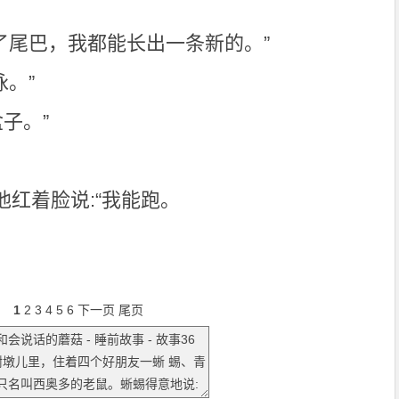
 了尾巴，我都能长出一条新的。”
泳。”
子。”
红着脸说:“我能跑。
1
2
3
4
5
6
下一页
尾页