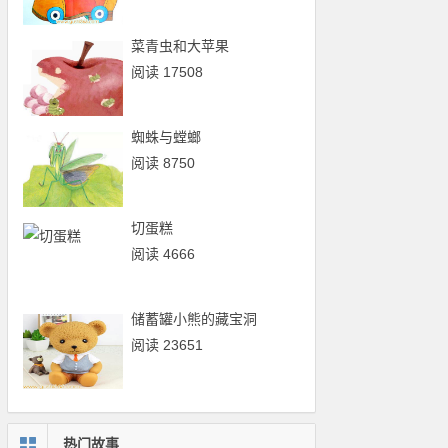
菜青虫和大苹果
阅读 17508
蜘蛛与螳螂
阅读 8750
切蛋糕
阅读 4666
储蓄罐小熊的藏宝洞
阅读 23651
热门故事