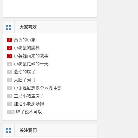
大家喜欢
黄色的小象
1
小老鼠的魔棒
2
小英雄雨来的故事
3
小老鼠忙碌的一天
4
会动的房子
5
大肚子河马
6
小兔温尼想换个地方睡觉
7
三只小猪盖房子
8
加油小老虎汤姆
9
鸭子说不可以
10
关注我们