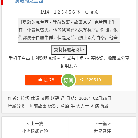
勇敢的克兰西
1
/
14
1
2
3
4
5
6
下一页
尾页
手机用户点击浏览器底部
≡
↗
或右上角
┅
等按钮，收藏或分享
到朋友圈
赞
78
229510
订阅
作者：拉切·休谟 文图 赵静 译 日期：2026年02月26日
所属分类：
睡前故事
标签：
草原
牛
大力士
团结
勇敢
< 上一篇
下一篇 >
小老鼠想冒险
世界真好