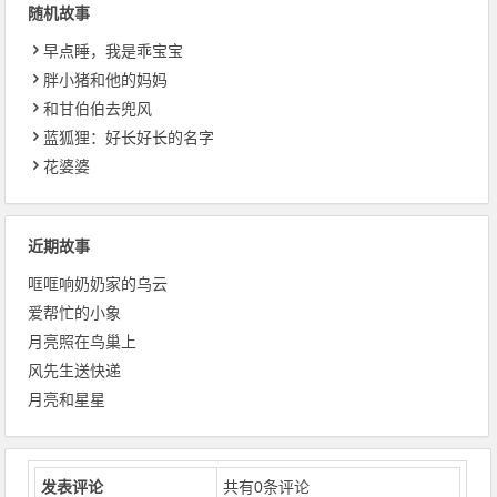
随机故事
早点睡，我是乖宝宝
胖小猪和他的妈妈
和甘伯伯去兜风
蓝狐狸：好长好长的名字
花婆婆
近期故事
哐哐响奶奶家的乌云
爱帮忙的小象
月亮照在鸟巢上
风先生送快递
月亮和星星
发表评论
共有
0
条评论