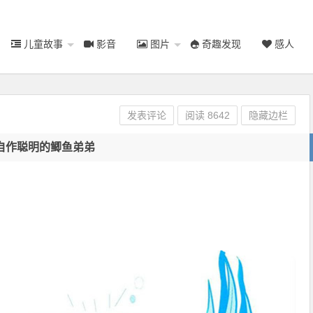
儿童故事
影音
图片
奇趣发现
感人
发表评论
阅读
8642
隐藏边栏
自作聪明的鲫鱼弟弟