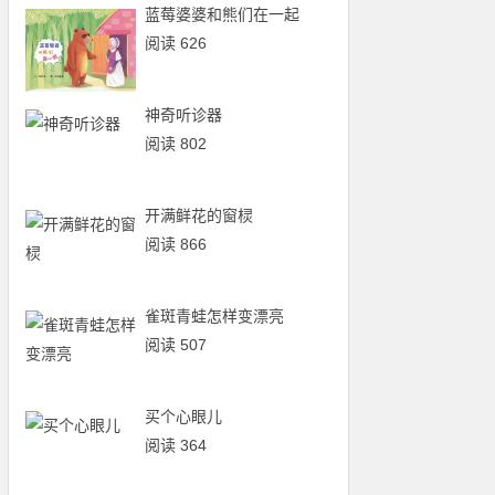
蓝莓婆婆和熊们在一起
阅读 626
神奇听诊器
阅读 802
开满鲜花的窗棂
阅读 866
雀斑青蛙怎样变漂亮
阅读 507
买个心眼儿
阅读 364