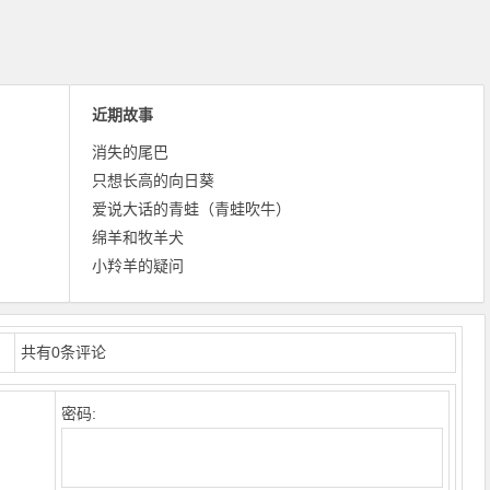
近期故事
消失的尾巴
只想长高的向日葵
爱说大话的青蛙（青蛙吹牛）
绵羊和牧羊犬
小羚羊的疑问
共有
0
条评论
密码: