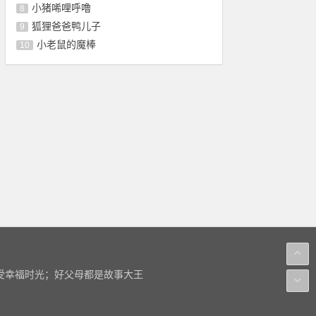
小猪唏哩呼噜
8
狐狸爸爸鸭儿子
9
小老鼠的魔棒
10
感受幸福时光；好父母都是故事大王