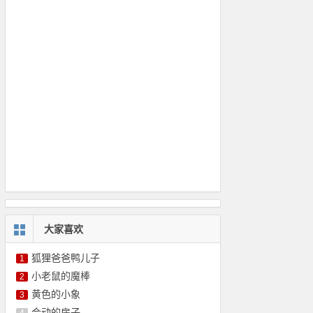
大家喜欢
狐狸爸爸鸭儿子
1
小老鼠的魔棒
2
黄色的小象
3
会动的房子