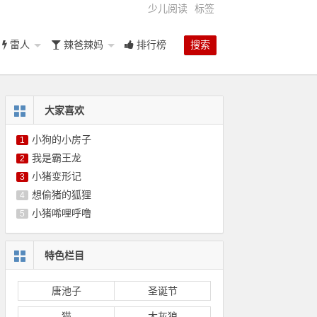
少儿阅读
标签
雷人
辣爸辣妈
排行榜
搜索
大家喜欢
小狗的小房子
1
我是霸王龙
2
小猪变形记
3
想偷猪的狐狸
4
小猪唏哩呼噜
5
特色栏目
唐池子
圣诞节
猫
大灰狼