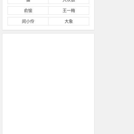
俞愉
王一梅
闵小伶
大象