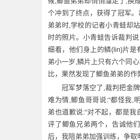
候,鲫鱼弟弟却悄悄溜走了,
个冲到了终点，获得了冠军。裁
弟弟时,学校的记者小青蛙却
时的照片。小青蛙告诉裁判说
细看，他们身上的鳞(lin)
弟小一岁,鳞片上只有六个同
比，果然发现了鲫鱼弟弟的作弊(
冠军梦落空了,裁判把金
难为情,鲫鱼哥哥说:“都怪我
弟也道歉说:“对不起，都是
评了鲫鱼兄弟两个，告诚他们
后，我陪弟弟加强训练，争取