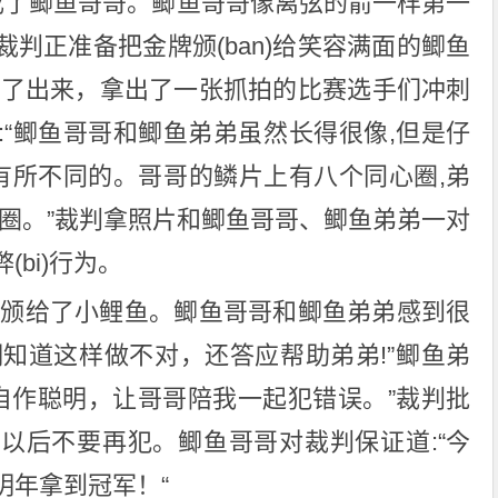
换成了鲫鱼哥哥。鲫鱼哥哥像离弦的箭一样第一
判正准备把金牌颁(ban)给笑容满面的鲫鱼
站了出来，拿出了一张抓拍的比赛选手们冲刺
:“鲫鱼哥哥和鲫鱼弟弟虽然长得很像,但是仔
片是有所不同的。哥哥的鳞片上有八个同心圈,弟
心圈。”裁判拿照片和鲫鱼哥哥、鲫鱼弟弟一对
bi)行为。
牌颁给了小鲤鱼。鲫鱼哥哥和鲫鱼弟弟感到很
,明知道这样做不对，还答应帮助弟弟!”鲫鱼弟
我自作聪明，让哥哥陪我一起犯错误。”裁判批
以后不要再犯。鲫鱼哥哥对裁判保证道:“今
明年拿到冠军！“