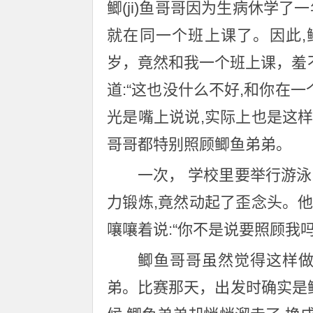
鲫(ji)鱼哥哥因为生病休学
就在同一个班上课了。因此,
岁，竟然和我一个班上课，羞
道:“这也没什么不好,和你在
光是嘴上说说,实际上也是这
哥哥都特别照顾鲫鱼弟弟。
一次， 学校里要举行游
力锻炼,竟然动起了歪念头。
嚷嚷着说:“你不是说要照顾我
鲫鱼哥哥虽然觉得这样做
弟。比赛那天，出发时确实是