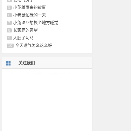
4
小英雄雨来的故事
5
小老鼠忙碌的一天
6
小兔温尼想换个地方睡觉
7
长颈鹿的愿望
8
大肚子河马
9
今天运气怎么这么好
10
关注我们