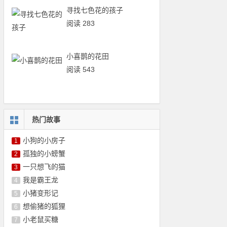
寻找七色花的孩子
阅读 283
小喜鹊的花田
阅读 543
热门故事
小狗的小房子
1
孤独的小螃蟹
2
一只想飞的猫
3
我是霸王龙
4
小猪变形记
5
想偷猪的狐狸
6
小老鼠买糖
7