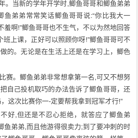
了一年。当新的学年开学时,鲫鱼哥哥和鲫鱼弟弟
鲫鱼弟弟常常笑话鲫鱼哥哥说:“你比我大一
不羞啊!”鲫鱼哥哥也不生气，不以为然地回答
一个班上课，正好可以照顾你呀!”鲫鱼哥哥可不
样做的。无论是在生活上还是在学习上，鲫色
泳比赛。鲫鱼弟弟非常想拿第一名,可又不想努
他把自己投机取巧的办法告诉了鲫鱼哥哥，还
吗，这次比赛你一-定要帮我拿到冠军才行!”
不好,但还是不忍心拒绝，就答应了鲫鱼弟
鲫鱼弟弟,而且他游得很卖力;到了要冲刺的时