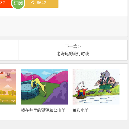
赞
32
8642
订阅
下一篇 >
老海龟的流行时装
掉在井里的狐狸和公山羊
狼和小羊