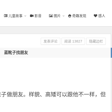
儿童故事
影音
图片
奇趣发现
感人
发表评论
阅读
13827
隐藏边栏
蓝靴子找朋友
的鞋子做朋友。样貌、高矮可以跟他不一样，但