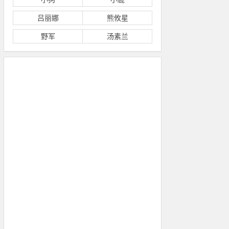
吕丽娜
熊攸星
野军
汤素兰