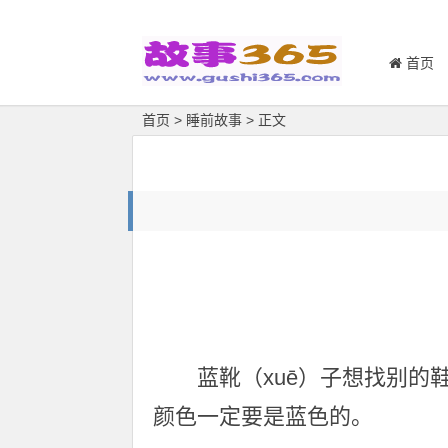
首页
首页
>
睡前故事
> 正文
蓝靴（xuē）子想找别
颜色一定要是蓝色的。