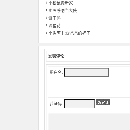
小松鼠搬新家
唏哩呼噜当大侠
饼干熊
流星花
小象阿卡:穿爸爸的裤子
发表评论
用户名:
验证码: