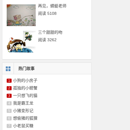
再见，蜻蜓老师
阅读 5108
三个甜甜的吻
阅读 3262
热门故事
小狗的小房子
1
孤独的小螃蟹
2
一只想飞的猫
3
我是霸王龙
4
小猪变形记
5
想偷猪的狐狸
6
小老鼠买糖
7