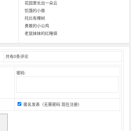
花园里长出一朵云
饥饿的小兽
托比有棵树
勇敢的小公鸡
老鼠妹妹的红睡袋
共有
0
条评论
密码:
匿名发表（无需密码
现在注册
）