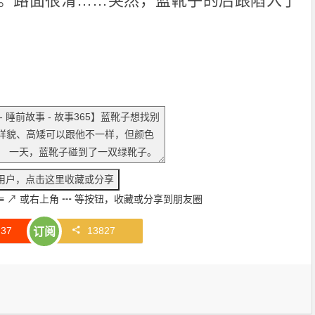
。路面很滑……突然，蓝靴子的后跟陷入了
≡
↗
或右上角
┅
等按钮，收藏或分享到朋友圈
赞
37
13827
订阅