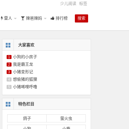
少儿阅读
标签
雷人
辣爸辣妈
排行榜
搜索
大家喜欢
小狗的小房子
1
我是霸王龙
2
小猪变形记
3
想偷猪的狐狸
4
小猪唏哩呼噜
5
特色栏目
鸽子
萤火虫
小狗
小鹿