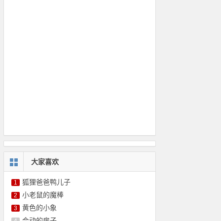
大家喜欢
狐狸爸爸鸭儿子
1
小老鼠的魔棒
2
黄色的小象
3
会动的房子