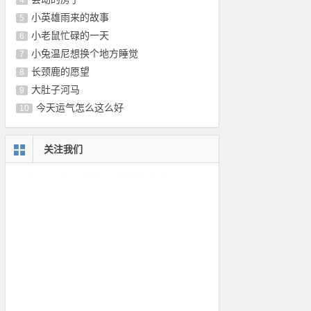
4
小英雄雨来的故事
5
小老鼠忙碌的一天
6
小兔温尼想换个地方睡觉
7
长颈鹿的愿望
8
大肚子河马
9
今天运气怎么这么好
10
关注我们