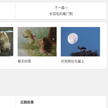
下一篇 >
长羽毛的看门狗
春天的雪
月亮照在鸟巢上
近期故事